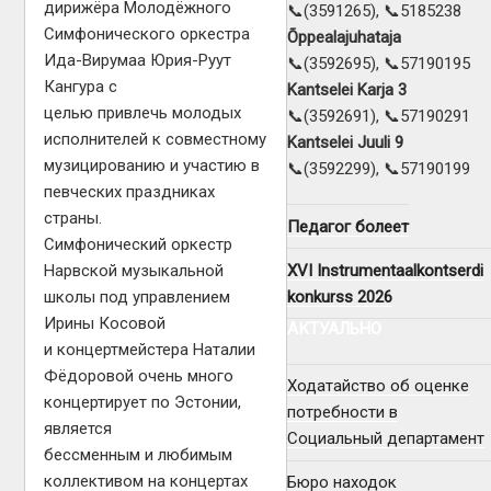
дирижёра Молодёжного
📞(3591265), 📞5185238
Симфонического оркестра
Õppealajuhataja
Ида-Вирумаа Юрия-Руут
📞(3592695), 📞57190195
Кангура с
Kantselei Karja 3
целью привлечь молодых
📞(3592691), 📞57190291
исполнителей к совместному
Kantselei Juuli 9
музицированию и участию в
📞(3592299), 📞57190199
певческих праздниках
страны.
Педагог болеет
Симфонический оркестр
XVI Instrumentaalkontserdi
Нарвской музыкальной
konkurss 2026
школы под управлением
Ирины Косовой
АКТУАЛЬНО
и концертмейстера Наталии
Фёдоровой очень много
Ходатайство об оценке
концертирует по Эстонии,
потребности в
является
Социальный департамент
бессменным и любимым
коллективом на концертах
Бюро находок