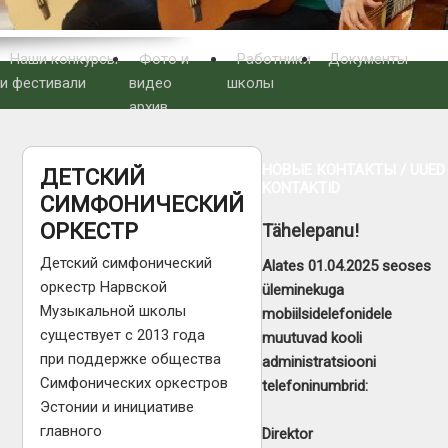
Наши конкурсы
Фото и
Работники
Документы
и фестивали
видео
школы
архив
НОВЫЕ КОНТАКТЫ / UUED
ДЕТСКИЙ
KONTAKTID
СИМФОНИЧЕСКИЙ
ОРКЕСТР
Tähelepanu!
Детский симфонический
Alates 01.04.2025 seoses
оркестр Нарвской
üleminekuga
Музыкальной школы
mobiilsidelefonidele
существует с 2013 года
muutuvad kooli
при поддержке общества
administratsiooni
Симфонических оркестров
telefoninumbrid:
Эстонии и инициативе
главного
Direktor