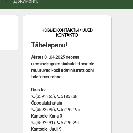
Документы
НОВЫЕ КОНТАКТЫ / UUED
KONTAKTID
Tähelepanu!
Alates 01.04.2025 seoses
üleminekuga mobiilsidelefonidele
muutuvad kooli administratsiooni
telefoninumbrid:
Direktor
📞(3591265), 📞5185238
Õppealajuhataja
📞(3592695), 📞57190195
Kantselei Karja 3
📞(3592691), 📞57190291
Kantselei Juuli 9