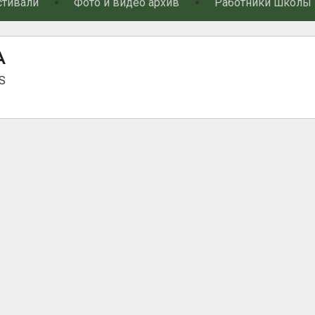
стивали
Фото и видео архив
Работники школы
А
S