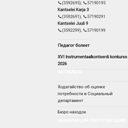
📞(3592695), 📞57190195
Kantselei Karja 3
📞(3592691), 📞57190291
Kantselei Juuli 9
📞(3592299), 📞57190199
Педагог болеет
XVI Instrumentaalkontserdi konkurss
2026
АКТУАЛЬНО
Ходатайство об оценке
потребности в Социальный
департамент
Бюро находок
ИНФОРМАЦИЯ ПОСТУПАЮЩЕМУ