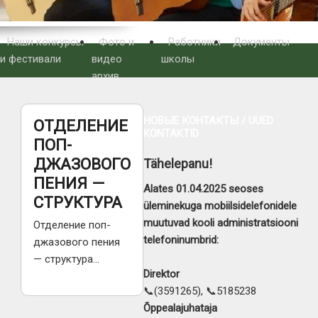
Наши конкурсы
Фото и
Работники
Документы
и фестивали
видео
школы
архив
НОВЫЕ КОНТАКТЫ / UUED
ОТДЕЛЕНИЕ
KONTAKTID
ПОП-
ДЖАЗОВОГО
Tähelepanu!
ПЕНИЯ —
Alates 01.04.2025 seoses
СТРУКТУРА
üleminekuga mobiilsidelefonidele
muutuvad kooli administratsiooni
Отделение поп-
telefoninumbrid:
джазового пения
— структура…
Direktor
📞(3591265), 📞5185238
Õppealajuhataja