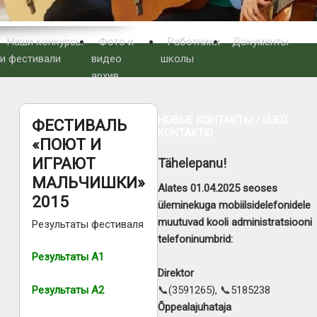
Наши конкурсы
Фото и
Работники
Документы
и фестивали
видео
школы
архив
НОВЫЕ КОНТАКТЫ / UUED
ФЕСТИВАЛЬ
KONTAKTID
«ПОЮТ И
ИГРАЮТ
Tähelepanu!
МАЛЬЧИШКИ»
Alates 01.04.2025 seoses
2015
üleminekuga mobiilsidelefonidele
muutuvad kooli administratsiooni
Результаты фестиваля
telefoninumbrid:
Результаты А1
Direktor
Результаты А2
📞(3591265), 📞5185238
Õppealajuhataja