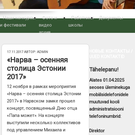
Наши конкурсы
Фото и
Работники
Документы
и фестивали
видео
школы
архив
НОВЫЕ КОНТАКТЫ /
ОПУБЛИКОВАНО
17.11.2017
АВТОР:
ADMIN
UUED KONTAKTID
«Нарва – осенняя
столица Эстонии
Tähelepanu!
2017»
Alates 01.04.2025
12 ноября в рамках мероприятия
seoses üleminekuga
«Нарва – осенняя столица Эстонии
mobiilsidelefonidele
2017» в Нарвском замке прошел
muutuvad kooli
концерт, посвященный Дню отца
administratsiooni
«Папа может». На концерте
telefoninumbrid:
выступили несколько коллективов
под управлением Михаила и
Direktor