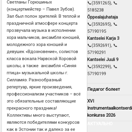
Светланы Горюшиных
📞(3591265), 📞
(концертмейстер – Павел Зубов).
5185238
Зал был полон зрителей. В теплой и
Õppealajuhataja
праздничной атмосфере концерта
📞(3592695), 📞
прозвучала музыка в исполнении
57190195
хора мальчиков, ансамбля юношей,
Kantselei Karja 3
молодежного хора юношей и
📞(3592691), 📞
девушек «Вдохновение», солистов
57190291
класса вокала Нарвской Хоровой
Kantselei Juuli 9
школы, а также ансамбля «Синяя
📞(3592299), 📞
птица» музыкальной школы г.
57190199
Силламяэ. Разнообразный
репертуар, яркие произведения,
Педагог болеет
профессионализм участников – всё
XVI
это обязательные составляющие
Instrumentaalkontserdi
прекрасного праздника!
konkurss 2026
Коллективы много выступают,
являются победителями конкурсов
АКТУАЛЬНО
как в Эстонии так и далеко за ее