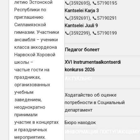
летию Эстонской
📞(3592695), 📞57190195
Республики по
Kantselei Karja 3
приглашению
📞(3592691), 📞57190291
Силламяэской
Kantselei Juuli 9
гимназии. Участники
📞(3592299), 📞57190199
ансамбля – ученики
класса аккордеона
Педагог болеет
Нарвской Хоровой
XVI Instrumentaalkontserdi
школы –
konkurss 2026
частые гости на
праздниках,
АКТУАЛЬНО
организованных
учебным
Ходатайство об оценке
заведением,
потребности в Социальный
неоднократно
департамент
принимали
участие в концертах
Бюро находок
и праздничных
ИНФОРМАЦИЯ ПОСТУПАЮЩЕМУ
мероприятиях.