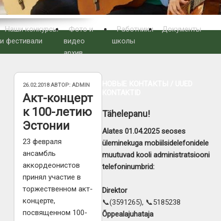
Наши конкурсы
Фото и
Работники
Документы
и фестивали
видео
школы
архив
НОВЫЕ КОНТАКТЫ / UUED
ОПУБЛИКОВАНО
26.02.2018
АВТОР:
ADMIN
KONTAKTID
Акт-концерт
к 100-летию
Tähelepanu!
Эстонии
Alates 01.04.2025 seoses
23 февраля
üleminekuga mobiilsidelefonidele
ансамбль
muutuvad kooli administratsiooni
аккордеонистов
telefoninumbrid:
принял участие в
торжественном акт-
Direktor
концерте,
📞(3591265), 📞5185238
посвященном 100-
Õppealajuhataja