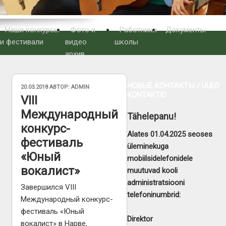
Наши конкурсы
Фото и
Работники
Документы
и фестивали
видео
школы
архив
НОВЫЕ КОНТАКТЫ / UUED
ОПУБЛИКОВАНО
20.03.2018
АВТОР:
ADMIN
KONTAKTID
VIII
Международный
Tähelepanu!
конкурс-
Alates 01.04.2025 seoses
фестиваль
üleminekuga
«Юный
mobiilsidelefonidele
вокалист»
muutuvad kooli
administratsiooni
Завершился VIII
telefoninumbrid:
Международный конкурс-
фестиваль «Юный
Direktor
вокалист» в Нарве,