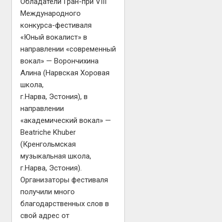
Обладатели Гран-при VIII
Международного
конкурса-фестиваля
«Юный вокалист» в
направлении «современный
вокал» — Ворончихина
Алина (Нарвская Хоровая
школа,
г.Нарва, Эстония), в
направлении
«академический вокал» —
Beatriche Khuber
(Кренгольмская
музыкальная школа,
г.Нарва, Эстония).
Организаторы фестиваля
получили много
благодарственных слов в
свой адрес от