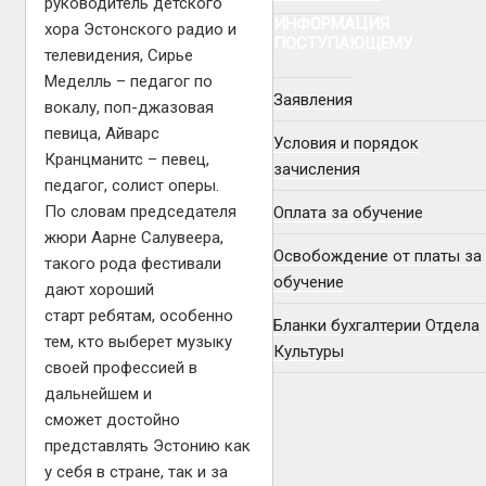
руководитель детского
ИНФОРМАЦИЯ
хора Эстонского радио и
ПОСТУПАЮЩЕМУ
телевидения, Сирье
Меделль – педагог по
Заявления
вокалу, поп-джазовая
певица, Айварс
Условия и порядок
Кранцманитс – певец,
зачисления
педагог, солист оперы.
По словам председателя
Оплата за обучение
жюри Аарне Салувеера,
Освобождение от платы за
такого рода фестивали
обучение
дают хороший
старт ребятам, особенно
Бланки бухгалтерии Отдела
тем, кто выберет музыку
Культуры
своей профессией в
дальнейшем и
сможет достойно
представлять Эстонию как
у себя в стране, так и за