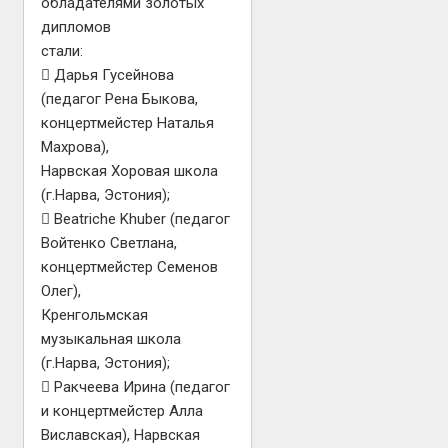
обладателями золотых
дипломов
стали:
 Дарья Гусейнова
(педагог Рена Быкова,
концертмейстер Наталья
Махрова),
Нарвская Хоровая школа
(г.Нарва, Эстония);
 Beatriche Khuber (педагог
Войтенко Светлана,
концертмейстер Семенов
Олег),
Кренгольмская
музыкальная школа
(г.Нарва, Эстония);
 Ракчеева Ирина (педагог
и концертмейстер Алла
Виславская), Нарвская