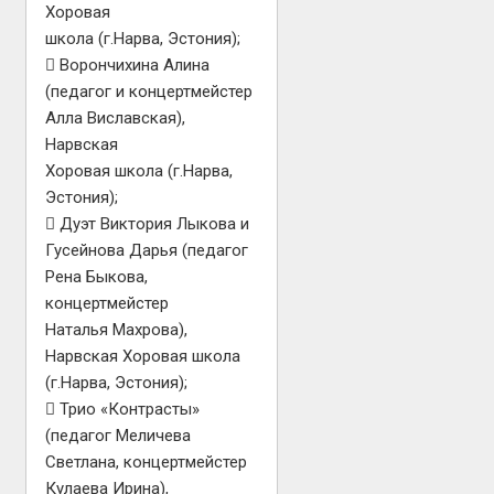
Хоровая
школа (г.Нарва, Эстония);
 Ворончихина Алина
(педагог и концертмейстер
Алла Виславская),
Нарвская
Хоровая школа (г.Нарва,
Эстония);
 Дуэт Виктория Лыкова и
Гусейнова Дарья (педагог
Рена Быкова,
концертмейстер
Наталья Махрова),
Нарвская Хоровая школа
(г.Нарва, Эстония);
 Трио «Контрасты»
(педагог Меличева
Светлана, концертмейстер
Кулаева Ирина),