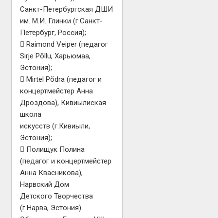
Санкт-Петербургская ДШИ
им. М.И. Глинки (г.Санкт-
Петербург, Россия);
 Raimond Veiper (педагог
Sirje Põllu, Харьюмаа,
Эстония);
 Mirtel Põdra (педагог и
концертмейстер Анна
Дроздова), Кивиылиская
школа
искусств (г.Кивиыли,
Эстония);
 Полищук Полина
(педагог и концертмейстер
Анна Квасникова),
Нарвский Дом
Детского Творчества
(г.Нарва, Эстония).