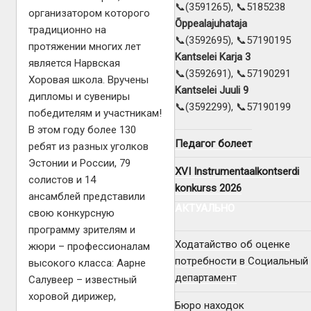
📞(3591265), 📞5185238
организатором которого
Õppealajuhataja
традиционно на
📞(3592695), 📞57190195
протяжении многих лет
Kantselei Karja 3
является Нарвская
📞(3592691), 📞57190291
Хоровая школа. Вручены
Kantselei Juuli 9
дипломы и сувениры
📞(3592299), 📞57190199
победителям и участникам!
В этом году более 130
Педагог болеет
ребят из разных уголков
Эстонии и России, 79
XVI Instrumentaalkontserdi
солистов и 14
konkurss 2026
ансамблей представили
АКТУАЛЬНО
свою конкурсную
программу зрителям и
Ходатайство об оценке
жюри – профессионалам
потребности в Социальный
высокого класса: Аарне
департамент
Салувеер – известный
хоровой дирижер,
Бюро находок