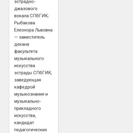
эстрадно-
джазового
вокала СПбГИК;
Рыбакова
Елеонора Львовна
— заместитель
декана
факультета
музыкального
искусства
эстрады СПбГИК,
заведующая
кафедрой
музыкознания и
музыкально-
прикладного
искусства,
кандидат
педагогических