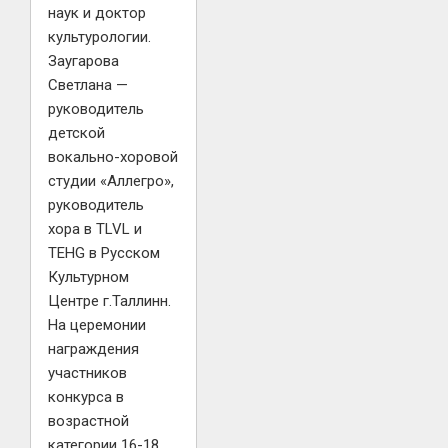
наук и доктор
культурологии.
Заугарова
Светлана —
руководитель
детской
вокально-хоровой
студии «Аллегро»,
руководитель
хора в ТLVL и
TEHG в Русском
Культурном
Центре г.Таллинн.
На церемонии
награждения
участников
конкурса в
возрастной
категории 16-18