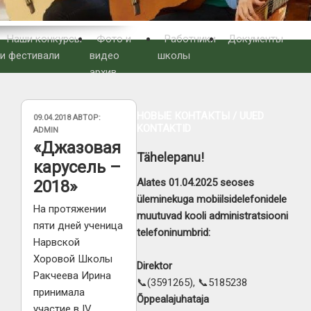
Наши конкурсы
Фото и
Работники
Документы
и фестивали
видео
школы
архив
НОВЫЕ КОНТАКТЫ / UUED
ОПУБЛИКОВАНО
09.04.2018
АВТОР:
KONTAKTID
ADMIN
«Джазовая
Tähelepanu!
карусель –
Alates 01.04.2025 seoses
2018»
üleminekuga mobiilsidelefonidele
На протяжении
muutuvad kooli administratsiooni
пяти дней ученица
telefoninumbrid:
Нарвской
Хоровой Школы
Direktor
Ракчеева Ирина
📞(3591265), 📞5185238
принимала
Õppealajuhataja
участие в IV