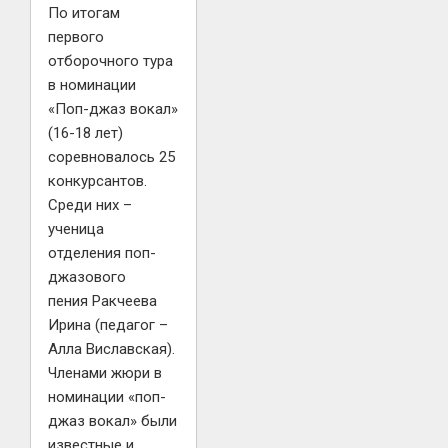
По итогам
первого
отборочного тура
в номинации
«Поп-джаз вокал»
(16-18 лет)
соревновалось 25
конкурсантов.
Среди них –
ученица
отделения поп-
джазового
пения Ракчеева
Ирина (педагог –
Алла Виславская).
Членами жюри в
номинации «поп-
джаз вокал» были
известные и