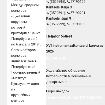
📞(3592695), 📞57190195
Международном
Kantselei Karja 3
конкурсе
📞(3592691), 📞57190291
«Джазовая
Kantselei Juuli 9
карусель»,
📞(3592299), 📞57190199
который
проходил в Санкт-
Педагог болеет
Петербурге со 2
по 6 апреля 2018г.
XVI Instrumentaalkontserdi konkurss
Организатором
2026
конкурса
АКТУАЛЬНО
является Санкт-
Петербургский
Ходатайство об оценке
Государственный
потребности в Социальный
Институт
департамент
Kультуры — один
из
Бюро находок
крупнейших
ИНФОРМАЦИЯ ПОСТУПАЮЩЕМУ
центров