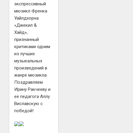
экспрессивный
мюзикл Френка
Уайлдхорна
«Джекил &
Хайд»,
признанный
критиками одним
из лучших
музыкальных
произведений в
жанре мюзикла.
Поздравляем
Ирину Ракчееву и
ее педагога Аллу
Виславскую с
победой!