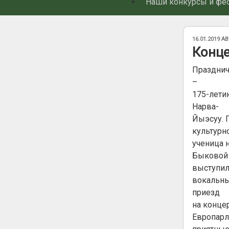
Наши конкурсы и фе
ОПУБЛИКОВ
16.01.2019
АВ
Конце
Празднич
–
175-лети
Нарва-
Йыэсуу. 
культурно
ученица 
Быковой 
выступил
вокальны
приезд
на концер
Европарл