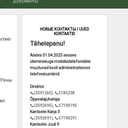
Документы
НОВЫЕ КОНТАКТЫ / UUED
KONTAKTID
бытию
Tähelepanu!
Alates 01.04.2025 seoses
üleminekuga mobiilsidelefonidele
muutuvad kooli administratsiooni
telefoninumbrid:
 Рены
Direktor
📞(3591265), 📞5185238
Õppealajuhataja
ал
📞(3592695), 📞57190195
Kantselei Karja 3
📞(3592691), 📞57190291
Kantselei Juuli 9