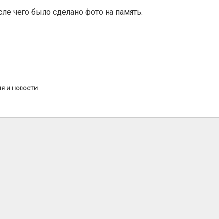
е
сле чего было сделано фото на память.
КИ
Я И НОВОСТИ