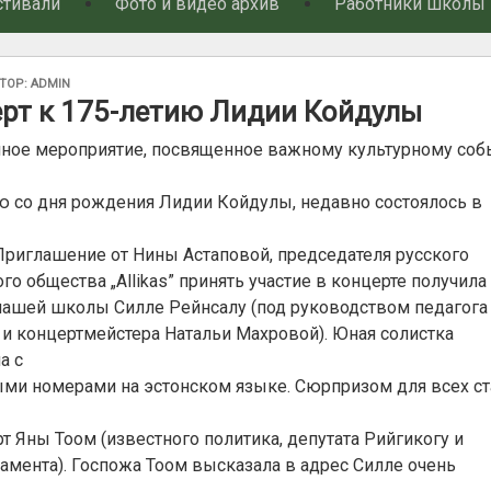
стивали
Фото и видео архив
Работники школы
АНО
ТОР:
ADMIN
рт к 175-летию Лидии Койдулы
ное мероприятие, посвященное важному культурному со
ю со дня рождения Лидии Койдулы, недавно состоялось в
Приглашение от Нины Астаповой, председателя русского
го общества „Allikas” принять участие в концерте получила
нашей школы Силле Рейнсалу (под руководством педагога
и концертмейстера Натальи Махровой). Юная солистка
а с
ми номерами на эстонском языке. Сюрпризом для всех ст
т Яны Тоом (известного политика, депутата Рийгикогу и
амента). Госпожа Тоом высказала в адрес Силле очень