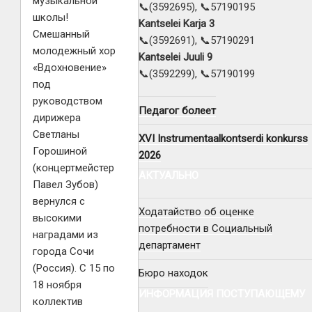
музыкальной
📞(3592695), 📞57190195
школы!
Kantselei Karja 3
Смешанный
📞(3592691), 📞57190291
молодежный хор
Kantselei Juuli 9
«Вдохновение»
📞(3592299), 📞57190199
под
руководством
Педагог болеет
дирижера
Светланы
XVI Instrumentaalkontserdi konkurss
Горошиной
2026
(концертмейстер
АКТУАЛЬНО
Павел Зубов)
вернулся с
Ходатайство об оценке
высокими
потребности в Социальный
наградами из
департамент
города Сочи
(Россия). С 15 по
Бюро находок
18 ноября
ИНФОРМАЦИЯ ПОСТУПАЮЩЕМУ
коллектив