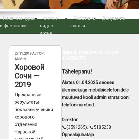
Наши конкурсы
Фото и
Работники
Документы
и фестивали
видео
школы
архив
НОВЫЕ КОНТАКТЫ / UUED
ОПУБЛИКОВАНО
27.11.2019
АВТОР:
KONTAKTID
ADMIN
Хоровой
Tähelepanu!
Сочи —
Alates 01.04.2025 seoses
2019
üleminekuga mobiilsidelefonidele
Прекрасные
muutuvad kooli administratsiooni
результаты
telefoninumbrid:
показали ученики
хорового
Direktor
отделения
📞(3591265), 📞5185238
Нарвской
Õppealajuhataja