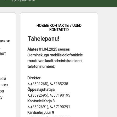
НОВЫЕ КОНТАКТЫ / UUED
KONTAKTID
Tähelepanu!
ников
.
Alates 01.04.2025 seoses
ает
üleminekuga mobiilsidelefonidele
muutuvad kooli administratsiooni
telefoninumbrid:
вшей
Direktor
📞(3591265), 📞5185238
нки».
Õppealajuhataja
ра
📞(3592695), 📞57190195
ку
Kantselei Karja 3
📞(3592691), 📞57190291
Kantselei Juuli 9