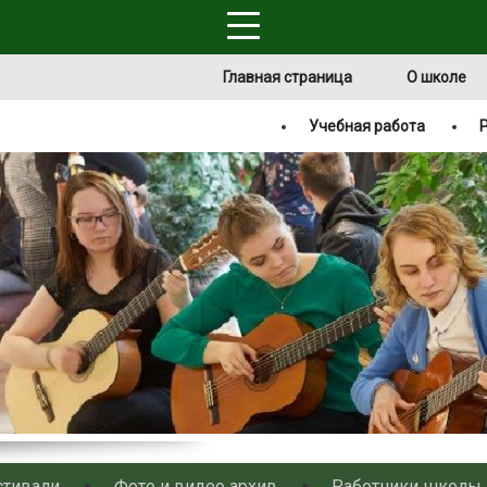
Главная страница
О школе
Учебная работа
стивали
Фото и видео архив
Работники школы