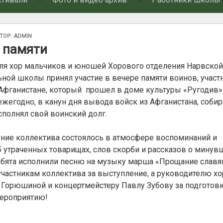
АНО
ТОР:
ADMIN
 памяти
ля хор мальчиков и юношей Хорового отделения Нарвской
ной школы принял участие в вечере памяти воинов, участ
Афганистане, который прошел в доме культуры «Ругодив»
ежегодно, в канун дня вывода войск из Афганистана, собир
исполнял свой воинский долг.
ние коллектива состоялось в атмосфере воспоминаний и
б утраченных товарищах, слов скорби и рассказов о мину
ебята исполнили песню на музыку марша «Прощание славя
участникам коллектива за выступление, а руководителю хо
 Горюшиной и концертмейстеру Павлу Зубову за подготов
мероприятию!