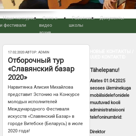
Наши конкурсы
Фото и
Работники
Документы
и фестивали
видео
школы
архив
НОВЫЕ КОНТАКТЫ /
ОПУБЛИКОВАНО
17.02.2020
АВТОР:
ADMIN
UUED KONTAKTID
Oтборочный тур
«Славянский базар
Tähelepanu!
2020»
Alates 01.04.2025
Нарвитянка Алисия Михайлова
seoses üleminekuga
представит Эстонию на Конкурсе
mobiilsidelefonidele
молодых исполнителей
muutuvad kooli
Международного Фестиваля
administratsiooni
искусств «Славянский Базар» в
telefoninumbrid:
городе Витебске (Беларусь) в июле
2020 года!
Direktor