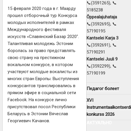
📞(3591265), 📞
15 февраля 2020 года в г. Маарду
5185238
прошел отборочный тур Конкурса
Õppealajuhataja
молодых исполнителей в рамках
📞(3592695), 📞
Международного фестиваля
57190195
искусств «Славянский Базар 2020″.
Kantselei Karja 3
Талантливая молодежь Эстонии
📞(3592691), 📞
боролась за право представлять
57190291
свою страну на престижном
Kantselei Juuli 9
вокальном конкурсе, в котором
📞(3592299), 📞
участвуют молодые вокалисты из
57190199
многих стран Европы. Выступления
конкурсантов транслировались в
Педагог болеет
прямом эфире в социальной сети
Facebook. На конкурсе лично
XVI
присутствовал посол Республики
Instrumentaalkontserdi
Беларусь в Эстонии Вячеслав
konkurss 2026
Георгиевич Качанов.
АКТУАЛЬНО