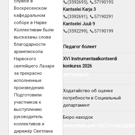
службе в
📞(3592695), 📞57190195
Воскресенском
Kantselei Karja 3
кафедральном
📞(3592691), 📞57190291
соборе в Нарве.
Kantselei Juuli 9
Коллективам были
📞(3592299), 📞57190199
высказаны слова
благодарности
Педагог болеет
архиепископа
XVI Instrumentaalkontserdi
Нарвского
konkurss 2026
святейшего Лазаря
за прекрасно
АКТУАЛЬНО
исполненные
произведения.
Ходатайство об оценке
Подготовили
потребности в Социальный
участников к
департамент
выступлению
руководитель
Бюро находок
коллективов и
ИНФОРМАЦИЯ ПОСТУПАЮЩЕМУ
дирижёр Светлана