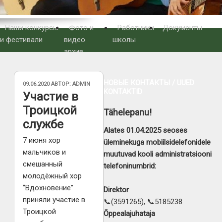
Наши конкурсы
Фото и
Работники
Документы
и фестивали
видео
школы
архив
НОВЫЕ КОНТАКТЫ / UUED
ОПУБЛИКОВАНО
09.06.2020
АВТОР:
ADMIN
KONTAKTID
Участие в
Троицкой
Tähelepanu!
службе
Alates 01.04.2025 seoses
7 июня хор
üleminekuga mobiilsidelefonidele
мальчиков и
muutuvad kooli administratsiooni
смешанный
telefoninumbrid:
молодёжный хор
“Вдохновение”
Direktor
приняли участие в
📞(3591265), 📞5185238
Троицкой
Õppealajuhataja