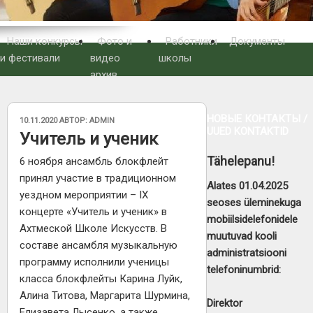
Наши конкурсы
Фото и
Работники
Документы
и фестивали
видео
школы
архив
НОВЫЕ КОНТАКТЫ /
ОПУБЛИКОВАНО
10.11.2020
АВТОР:
ADMIN
UUED KONTAKTID
Учитель и ученик
Tähelepanu!
6 ноября ансамбль блокфлейт
принял участие в традиционном
Alates 01.04.2025
уездном мероприятии – IX
seoses üleminekuga
концерте «Учитель и ученик» в
mobiilsidelefonidele
Ахтмеской Школе Искусств. В
muutuvad kooli
составе ансамбля музыкальную
administratsiooni
программу исполнили ученицы
telefoninumbrid:
класса блокфлейты Карина Луйк,
Алина Титова, Маргарита Шурмина,
Direktor
Елизавета Лысенко, а также