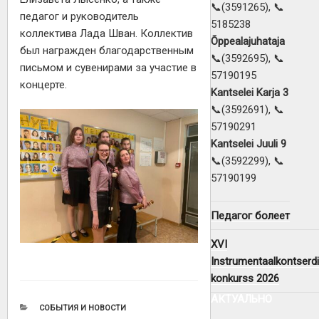
📞(3591265), 📞
педагог и руководитель
5185238
коллектива Лада Шван. Коллектив
Õppealajuhataja
был награжден благодарственным
📞(3592695), 📞
письмом и сувенирами за участие в
57190195
концерте.
Kantselei Karja 3
📞(3592691), 📞
57190291
Kantselei Juuli 9
📞(3592299), 📞
57190199
Педагог болеет
XVI
Instrumentaalkontserdi
konkurss 2026
АКТУАЛЬНО
РУБРИКИ
СОБЫТИЯ И НОВОСТИ