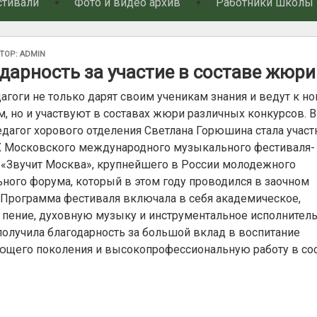
стивали
Фото и видео архив
Работники школы
АНО
ТОР:
ADMIN
дарность за участие в составе жюри
агоги не только дарят своим ученикам знания и ведут к н
, но и участвуют в составах жюри различных конкурсов. В
едагог хорового отделения Светлана Горюшина стала учас
 Московского международного музыкального фестиваля-
 «Звучит Москва», крупнейшего в России молодежного
ного форума, который в этом году проводился в заочном
 Программа фестиваля включала в себя академическое,
 пение, духовную музыку и инструментальное исполнитель
получила благодарность за большой вклад в воспитание
ющего поколения и высокопрофессиональную работу в со