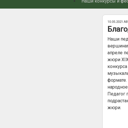
Наши конкурсы и фе
ОПУБЛИКОВ
10.05.2021
АВ
Благо
Наши пед
вершинам
апреле п
жюри XIX
конкурса
музыкаль
формате.
народное
Педагог 
подраста
жюри.