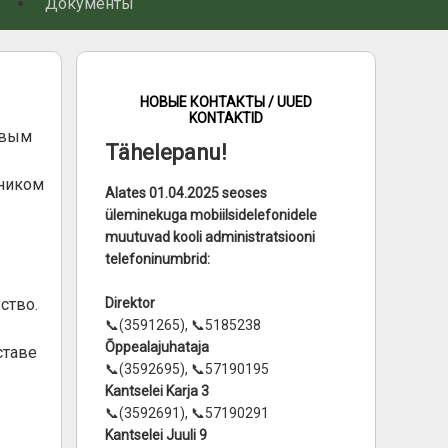
Документы
НОВЫЕ КОНТАКТЫ / UUED
KONTAKTID
овым
Tähelepanu!
тником
Alates 01.04.2025 seoses
üleminekuga mobiilsidelefonidele
muutuvad kooli administratsiooni
telefoninumbrid:
ство.
Direktor
📞(3591265), 📞5185238
Õppealajuhataja
ставе
📞(3592695), 📞57190195
Kantselei Karja 3
📞(3592691), 📞57190291
Kantselei Juuli 9