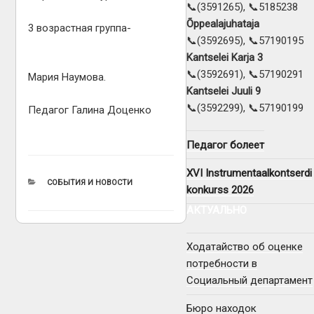
📞(3591265), 📞5185238
Õppealajuhataja
3 возрастная группа-
📞(3592695), 📞57190195
Kantselei Karja 3
📞(3592691), 📞57190291
Мария Наумова.
Kantselei Juuli 9
📞(3592299), 📞57190199
Педагог Галина Доценко
Педагог болеет
XVI Instrumentaalkontserdi
РУБРИКИ
СОБЫТИЯ И НОВОСТИ
konkurss 2026
АКТУАЛЬНО
Ходатайство об оценке
потребности в
Социальный департамент
Бюро находок