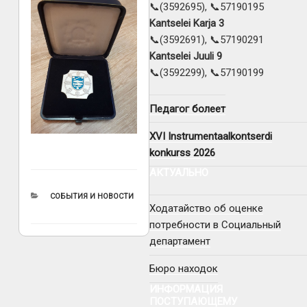
📞(3592695), 📞57190195
Kantselei Karja 3
📞(3592691), 📞57190291
Kantselei Juuli 9
📞(3592299), 📞57190199
Педагог болеет
XVI Instrumentaalkontserdi
konkurss 2026
АКТУАЛЬНО
РУБРИКИ
СОБЫТИЯ И НОВОСТИ
Ходатайство об оценке
потребности в Социальный
департамент
Бюро находок
ИНФОРМАЦИЯ
ПОСТУПАЮЩЕМУ