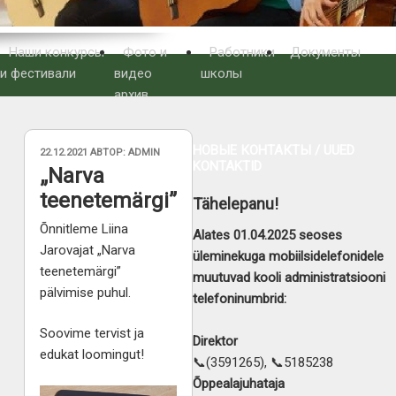
Наши конкурсы
Фото и
Работники
Документы
и фестивали
видео
школы
архив
НОВЫЕ КОНТАКТЫ / UUED
ОПУБЛИКОВАНО
22.12.2021
АВТОР:
ADMIN
KONTAKTID
„Narva
teenetemärgi”
Tähelepanu!
Õnnitleme Liina
Alates 01.04.2025 seoses
Jarovajat „Narva
üleminekuga mobiilsidelefonidele
teenetemärgi”
muutuvad kooli administratsiooni
pälvimise puhul.
telefoninumbrid:
Soovime tervist ja
Direktor
edukat loomingut!
📞(3591265), 📞5185238
Õppealajuhataja