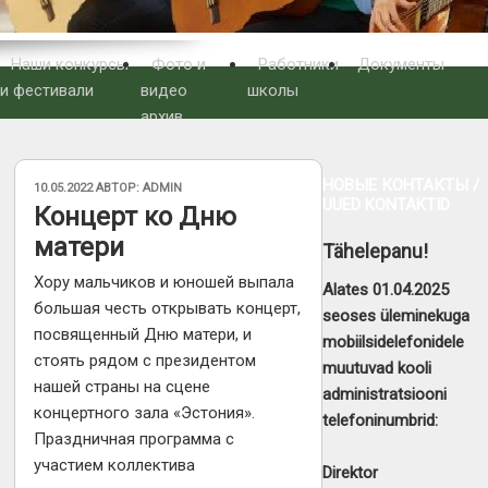
Наши конкурсы
Фото и
Работники
Документы
и фестивали
видео
школы
архив
НОВЫЕ КОНТАКТЫ /
ОПУБЛИКОВАНО
10.05.2022
АВТОР:
ADMIN
UUED KONTAKTID
Концерт ко Дню
матери
Tähelepanu!
Хору мальчиков и юношей выпала
Alates 01.04.2025
большая честь открывать концерт,
seoses üleminekuga
посвященный Дню матери, и
mobiilsidelefonidele
стоять рядом с президентом
muutuvad kooli
нашей страны на сцене
administratsiooni
концертного зала «Эстония».
telefoninumbrid:
Праздничная программа с
участием коллектива
Direktor