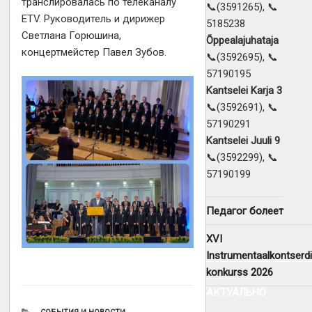
транслировалась по телеканалу
📞(3591265), 📞
ETV. Руководитель и дирижер
5185238
Светлана Горюшина,
Õppealajuhataja
концертмейстер Павел Зубов.
📞(3592695), 📞
57190195
Kantselei Karja 3
📞(3592691), 📞
57190291
Kantselei Juuli 9
📞(3592299), 📞
57190199
Педагог болеет
XVI
Instrumentaalkontserdi
konkurss 2026
АКТУАЛЬНО
РУБРИКИ