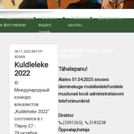
Наши конкурсы
Фото и
Работники
Документы
и фестивали
видео
школы
архив
НОВЫЕ КОНТАКТЫ / UUED
ОПУБЛИКОВАНО
08.11.2022
АВТОР:
KONTAKTID
ADMIN
Kuldleleke
Tähelepanu!
2022
Alates 01.04.2025 seoses
XI
üleminekuga mobiilsidelefonidele
Международный
muutuvad kooli administratsiooni
конкурс
telefoninumbrid:
вокалистов
„Kuldleheke 2022“
Direktor
состоялся в г.
📞(3591265), 📞5185238
Пярну 27.-
Õppealajuhataja
29.октября.