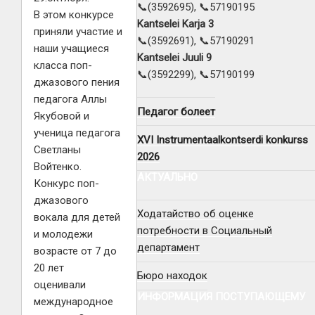
📞(3592695), 📞57190195
В этом конкурсе
Kantselei Karja 3
приняли участие и
📞(3592691), 📞57190291
наши учащиеся
Kantselei Juuli 9
класса поп-
📞(3592299), 📞57190199
джазового пения
педагога Аллы
Педагог болеет
Якубовой и
ученица педагога
XVI Instrumentaalkontserdi konkurss
Светланы
2026
Войтенко.
АКТУАЛЬНО
Конкурс поп-
джазового
Ходатайство об оценке
вокала для детей
потребности в Социальный
и молодежи
департамент
возрасте от 7 до
20 лет
Бюро находок
оценивали
ИНФОРМАЦИЯ ПОСТУПАЮЩЕМУ
международное