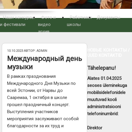
Наши конкурсы
Фото и
Работники
Документы
и фестивали
видео
школы
архив
НОВЫЕ КОНТАКТЫ /
ОПУБЛИКОВАНО
10.10.2023
АВТОР:
ADMIN
UUED KONTAKTID
Международный день
музыки
Tähelepanu!
В рамках празднования
Alates 01.04.2025
Международного Дня Музыки по
seoses üleminekuga
всей Эстонии, от Нарвы до
mobiilsidelefonidele
Сааремаа, 1 октября в школе
muutuvad kooli
прошел праздничный концерт.
administratsiooni
Выступления участников
telefoninumbrid:
мероприятия заслуживают особой
благодарности за их труд и
Direktor