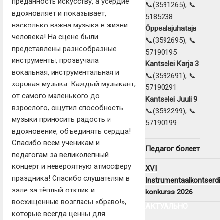
преданность искусству, а усердие
📞(3591265), 📞
вдохновляет и показывает,
5185238
насколько важна музыка в жизни
Õppealajuhataja
человека! На сцене были
📞(3592695), 📞
представлены разнообразные
57190195
инструменты, прозвучала
Kantselei Karja 3
вокальная, инструментальная и
📞(3592691), 📞
хоровая музыка. Каждый музыкант,
57190291
от самого маленького до
Kantselei Juuli 9
взрослого, ощутил способность
📞(3592299), 📞
музыки приносить радость и
57190199
вдохновение, объединять сердца!
Спасибо всем ученикам и
Педагог болеет
педагогам за великолепный
концерт и невероятную атмосферу
XVI
праздника! Спасибо слушателям в
Instrumentaalkontserdi
зале за тёплый отклик и
konkurss 2026
восхищенные возгласы «браво!»,
АКТУАЛЬНО
которые всегда ценны для