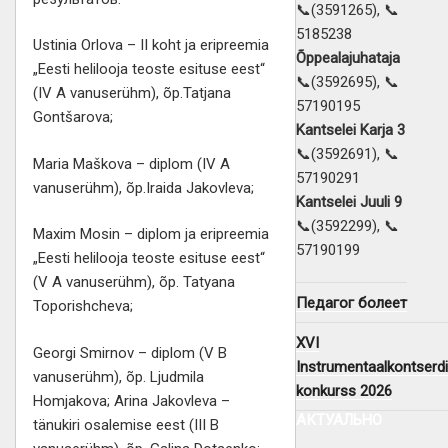
📞(3591265), 📞
5185238
Ustinia Orlova – II koht ja eripreemia
Õppealajuhataja
„Eesti helilooja teoste esituse eest“
📞(3592695), 📞
(IV A vanuserühm), õp.Tatjana
57190195
Gontšarova;
Kantselei Karja 3
📞(3592691), 📞
Maria Maškova – diplom (IV A
57190291
vanuserühm), õp.Iraida Jakovleva;
Kantselei Juuli 9
📞(3592299), 📞
Maxim Mosin – diplom ja eripreemia
57190199
„Eesti helilooja teoste esituse eest“
(V A vanuserühm), õp. Tatyana
Педагог болеет
Toporishcheva;
XVI
Georgi Smirnov – diplom (V B
Instrumentaalkontserdi
vanuserühm), õp. Ljudmila
konkurss 2026
Homjakova; Arina Jakovleva –
АКТУАЛЬНО
tänukiri osalemise eest (III B