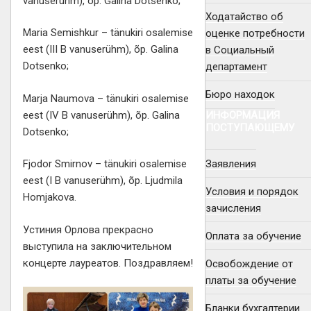
vanuserühm), õp. Galina Dotsenko;
Ходатайство об
Maria Semishkur – tänukiri osalemise
оценке потребности
eest (III B vanuserühm), õp. Galina
в Социальный
Dotsenko;
департамент
Бюро находок
Marja Naumova – tänukiri osalemise
ИНФОРМАЦИЯ
eest (IV B vanuserühm), õp. Galina
ПОСТУПАЮЩЕМУ
Dotsenko;
Заявления
Fjodor Smirnov – tänukiri osalemise
eest (I B vanuserühm), õp. Ljudmila
Условия и порядок
Homjakova.
зачисления
Устиния Орлова прекрасно
Оплата за обучение
выступила на заключительном
концерте лауреатов. Поздравляем!
Освобождение от
платы за обучение
Бланки бухгалтерии