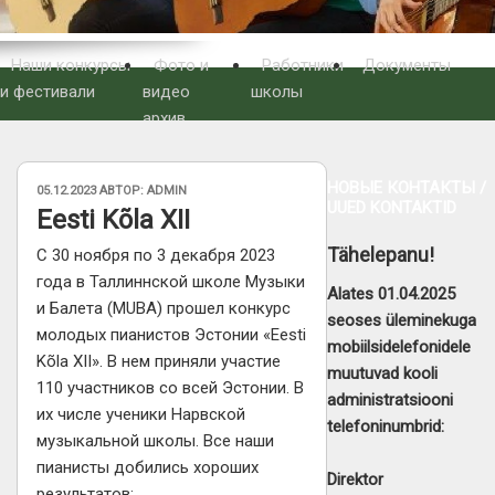
Наши конкурсы
Фото и
Работники
Документы
и фестивали
видео
школы
архив
НОВЫЕ КОНТАКТЫ /
ОПУБЛИКОВАНО
05.12.2023
АВТОР:
ADMIN
UUED KONTAKTID
Eesti Kõla XII
Tähelepanu!
С 30 ноября по 3 декабря 2023
года в Таллиннской школе Музыки
Alates 01.04.2025
и Балета (MUBA) прошел конкурс
seoses üleminekuga
молодых пианистов Эстонии «Eesti
mobiilsidelefonidele
Kõla XII». В нем приняли участие
muutuvad kooli
110 участников со всей Эстонии. В
administratsiooni
их числе ученики Нарвской
telefoninumbrid:
музыкальной школы. Все наши
пианисты добились хороших
Direktor
результатов: