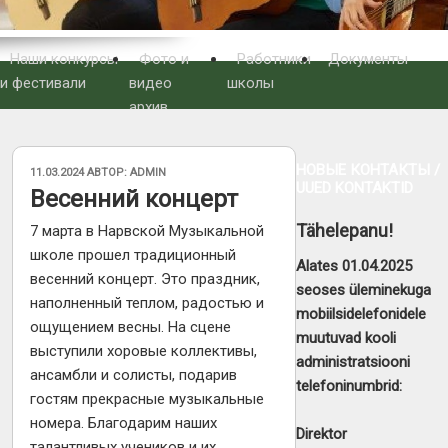
Наши конкурсы
Фото и
Работники
Документы
и фестивали
видео
школы
архив
НОВЫЕ КОНТАКТЫ /
ОПУБЛИКОВАНО
11.03.2024
АВТОР:
ADMIN
UUED KONTAKTID
Весенний концерт
Tähelepanu!
7 марта в Нарвской Музыкальной
школе прошел традиционный
Alates 01.04.2025
весенний концерт. Это праздник,
seoses üleminekuga
наполненный теплом, радостью и
mobiilsidelefonidele
ощущением весны. На сцене
muutuvad kooli
выступили хоровые коллективы,
administratsiooni
ансамбли и солисты, подарив
telefoninumbrid:
гостям прекрасные музыкальные
номера. Благодарим наших
Direktor
талантливых учеников и их