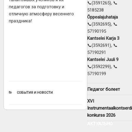
📞(3591265), 📞
педагогов за подготовку и
5185238
отличную атмосферу весеннего
Õppealajuhataja
праздника!
📞(3592695), 📞
57190195
Kantselei Karja 3
📞(3592691), 📞
57190291
Kantselei Juuli 9
📞(3592299), 📞
57190199
Педагог болеет
РУБРИКИ
СОБЫТИЯ И НОВОСТИ
XVI
Instrumentaalkontserdi
konkurss 2026
АКТУАЛЬНО