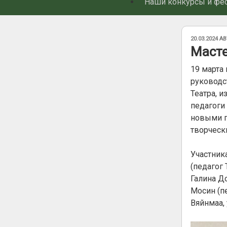
Наши конкурсы и фе
ОПУБЛИКОВ
20.03.2024
АВ
Масте
19 марта
руководс
Театра, 
педагоги
новыми п
творческ
Участник
(педагог
Галина Д
Мосин (п
Вяйнмаа, 