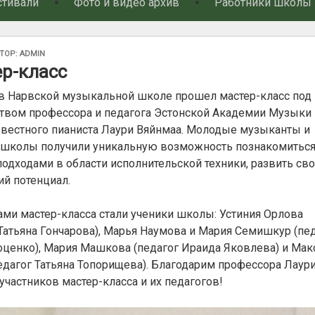
стивали
Фото и видео архив
Работники школы
АНО
ТОР:
ADMIN
р-класс
 в Нарвской музыкальной школе прошел мастер-класс под
твом профессора и педагога Эстонской Академии Музыки 
известного пианиста Лаури Вяйнмаа. Молодые музыканты и
 школы получили уникальную возможность познакомиться
одходами в области исполнительской техники, развить св
ий потенциал.
ами мастер-класса стали ученики школы: Устиния Орлова
 Татьяна Гончарова), Марья Наумова и Мария Семишкур (пе
оценко), Мария Машкова (педагог Ираида Яковлева) и Ма
едагог Татьяна Топорищева). Благодарим профессора Лаур
участников мастер-класса и их педагогов!