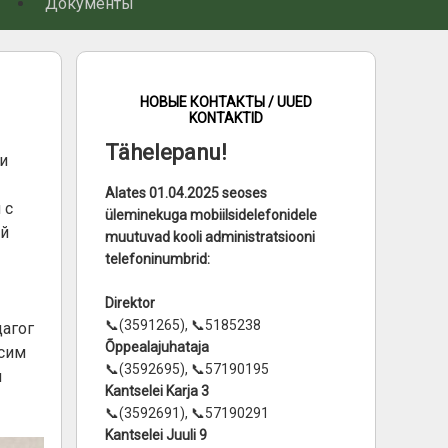
Документы
НОВЫЕ КОНТАКТЫ / UUED
KONTAKTID
Tähelepanu!
и
Alates 01.04.2025 seoses
 с
üleminekuga mobiilsidelefonidele
ой
muutuvad kooli administratsiooni
telefoninumbrid:
Direktor
📞(3591265), 📞5185238
дагог
Õppealajuhataja
ксим
📞(3592695), 📞57190195
и
Kantselei Karja 3
📞(3592691), 📞57190291
Kantselei Juuli 9