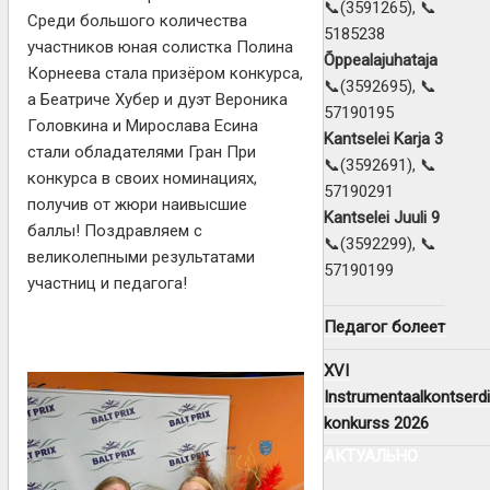
📞(3591265), 📞
Среди большого количества
5185238
участников юная солистка Полина
Õppealajuhataja
Корнеева стала призёром конкурса,
📞(3592695), 📞
а Беатриче Хубер и дуэт Вероника
57190195
Головкина и Мирослава Есина
Kantselei Karja 3
стали обладателями Гран При
📞(3592691), 📞
конкурса в своих номинациях,
57190291
получив от жюри наивысшие
Kantselei Juuli 9
баллы! Поздравляем с
📞(3592299), 📞
великолепными результатами
57190199
участниц и педагога!
Педагог болеет
XVI
Instrumentaalkontserdi
konkurss 2026
АКТУАЛЬНО