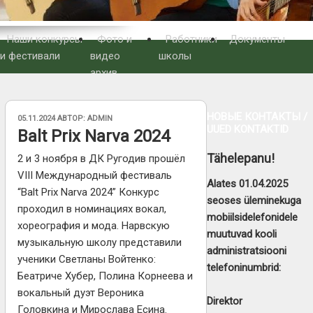
Наши конкурсы
Фото и
Работники
Документы
и фестивали
видео
школы
архив
НОВЫЕ КОНТАКТЫ /
ОПУБЛИКОВАНО
05.11.2024
АВТОР:
ADMIN
UUED KONTAKTID
Balt Prix Narva 2024
Tähelepanu!
2 и 3 ноября в ДК Ругодив прошёл
VIII Международный фестиваль
Alates 01.04.2025
“Balt Prix Narva 2024” Конкурс
seoses üleminekuga
проходил в номинациях вокал,
mobiilsidelefonidele
хореография и мода. Нарвскую
muutuvad kooli
музыкальную школу представили
administratsiooni
ученики Светланы Войтенко:
telefoninumbrid:
Беатриче Хубер, Полина Корнеева и
вокальный дуэт Вероника
Direktor
Головкина и Мирослава Есина.