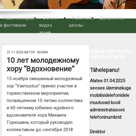
Наши конкурсы
Фото и
Работники
Документы
и фестивали
видео
школы
архив
НОВЫЕ КОНТАКТЫ /
ОПУБЛИКОВАНО
21.11.2024
АВТОР:
ADMIN
UUED KONTAKTID
10 лет молодежному
хору “Вдохновение”
Tähelepanu!
15 ноября смешанный молодежный
Alates 01.04.2025
хор “Vaimustus” принял участие в
seoses üleminekuga
торжественном мероприятии,
mobiilsidelefonidele
посвященном 10-летию коллектива
muutuvad kooli
и 60-летнему юбилею идейного
administratsiooni
вдохновителя хора Михаила
telefoninumbrid:
Горюшина, который руководил
коллективом до сентября 2018
Direktor