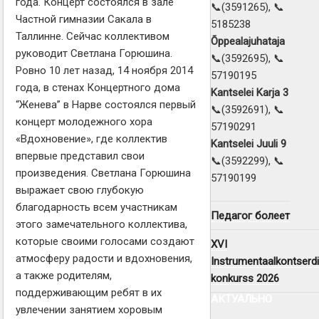
года. Концерт состоялся в зале
📞(3591265), 📞
Частной гимназии Сакала в
5185238
Таллинне. Сейчас коллективом
Õppealajuhataja
руководит Светлана Горюшина.
📞(3592695), 📞
Ровно 10 лет назад, 14 ноября 2014
57190195
года, в стенах Концертного дома
Kantselei Karja 3
“Женева” в Нарве состоялся первый
📞(3592691), 📞
концерт молодежного хора
57190291
«Вдохновение», где коллектив
Kantselei Juuli 9
впервые представил свои
📞(3592299), 📞
произведения. Светлана Горюшина
57190199
выражает свою глубокую
благодарность всем участникам
Педагог болеет
этого замечательного коллектива,
которые своими голосами создают
XVI
атмосферу радости и вдохновения,
Instrumentaalkontserdi
а также родителям,
konkurss 2026
поддерживающим ребят в их
АКТУАЛЬНО
увлечении занятием хоровым