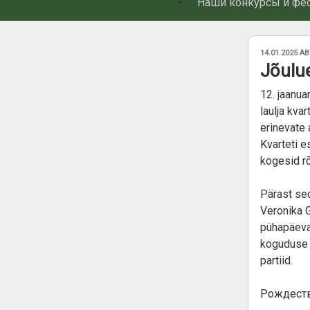
Наши конкурсы и фе
ОПУБЛИКОВ
14.01.2025
АВ
Jõulu
12. jaanua
laulja kva
erinevate 
Kvarteti e
kogesid r
Pärast sed
Veronika 
pühapäevak
koguduse 
partiid.
Рождеств