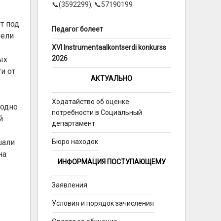
📞(3592299), 📞57190199
т под
Педагог болеет
пели
XVI Instrumentaalkontserdi konkurss
2026
ых
и от
АКТУАЛЬНО
Ходатайство об оценке
 одно
потребности в Социальный
й
департамент
шали
Бюро находок
на
ИНФОРМАЦИЯ ПОСТУПАЮЩЕМУ
Заявления
Условия и порядок зачисления