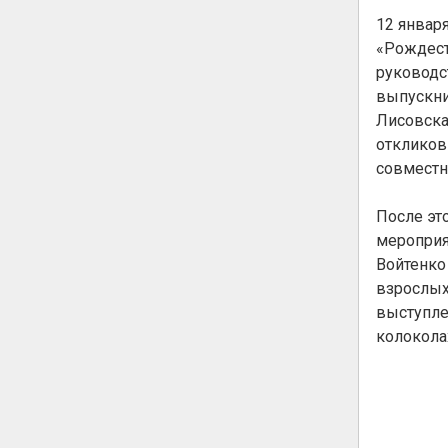
12 январ
«Рождест
руководс
выпускни
Лисовска
откликов
совместно
После эт
мероприя
Войтенко
взрослых
выступле
колокола