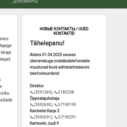
Документы
НОВЫЕ КОНТАКТЫ / UUED
KONTAKTID
sines
Tähelepanu!
tajaga
skaja.
Alates 01.04.2025 seoses
alejad
üleminekuga mobiilsidelefonidele
muutuvad kooli administratsiooni
telefoninumbrid:
.
e
Direktor
📞(3591265), 📞5185238
iriku
Õppealajuhataja
ellade
📞(3592695), 📞57190195
Kantselei Karja 3
📞(3592691), 📞57190291
Kantselei Juuli 9