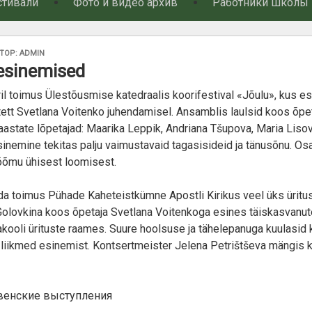
стивали
Фото и видео архив
Работники школы
АНО
ТОР:
ADMIN
esinemised
ril toimus Ülestõusmise katedraalis koorifestival «Jõulu», kus e
rtett Svetlana Voitenko juhendamisel. Ansamblis laulsid koos õpe
aastate lõpetajad: Maarika Leppik, Andriana Tšupova, Maria Lisov
sinemine tekitas palju vaimustavaid tagasisideid ja tänusõnu. Os
õõmu ühisest loomisest.
a toimus Pühade Kaheteistkümne Apostli Kirikus veel üks üritus
Golovkina koos õpetaja Svetlana Voitenkoga esines täiskasvanut
ooli ürituste raames. Suure hoolsuse ja tähelepanuga kuulasid k
liikmed esinemist. Kontsertmeister Jelena Petrištševa mängis k
енские выступления