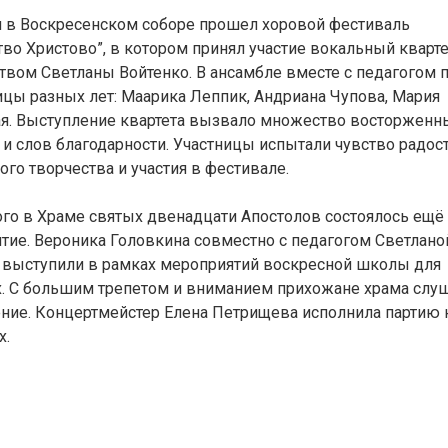
я в Воскресенском соборе прошел хоровой фестиваль
во Христово”, в котором принял участие вокальный кварте
твом Светланы Войтенко. В ансамбле вместе с педагогом 
цы разных лет: Маарика Леппик, Андриана Чупова, Мария
я. Выступление квартета вызвало множество восторженн
 и слов благодарности. Участницы испытали чувство радост
го творчества и участия в фестивале.
ого в Храме святых двенадцати Апостолов состоялось ещё
тие. Вероника Головкина совместно с педагогом Светлано
 выступили в рамках мероприятий воскресной школы для
. С большим трепетом и вниманием прихожане храма слу
ние. Концертмейстер Елена Петрищева исполнила партию 
х.