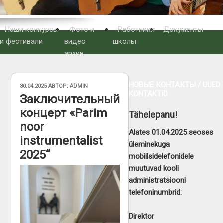
Наши конкурсы
Фото и
Работники
Документы
и фестивали
видео
школы
архив
НОВЫЕ КОНТАКТЫ / UUED
ОПУБЛИКОВАНО
30.04.2025
АВТОР:
ADMIN
KONTAKTID
Заключительный
концерт «Parim
Tähelepanu!
noor
Alates 01.04.2025 seoses
instrumentalist
üleminekuga
2025“
mobiilsidelefonidele
muutuvad kooli
administratsiooni
telefoninumbrid:
Direktor