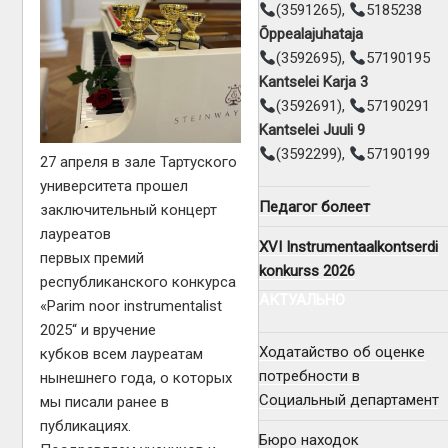
(3591265),
5185238
Õppealajuhataja
(3592695),
57190195
Kantselei Karja 3
(3592691),
57190291
Kantselei Juuli 9
(3592299),
57190199
27 апреля в зале Тартуского
университета прошел
Педагог болеет
заключительный концерт
лауреатов
XVI Instrumentaalkontserdi
первых премий
konkurss 2026
республиканского конкурса
АКТУАЛЬНО
«Parim noor instrumentalist
2025“ и вручение
Ходатайство об оценке
кубков всем лауреатам
потребности в
нынешнего года, о которых
Социальный департамент
мы писали ранее в
публикациях.
Бюро находок