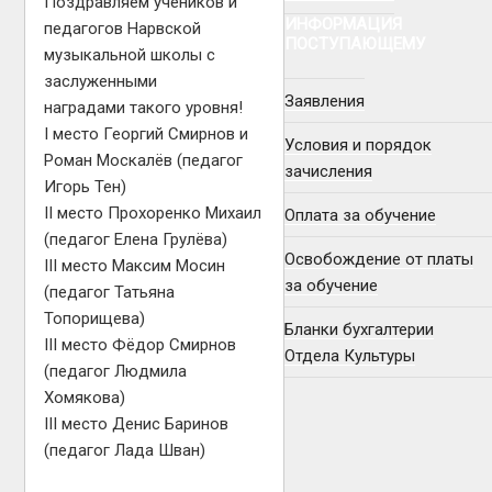
Поздравляем учеников и
ИНФОРМАЦИЯ
педагогов Нарвской
ПОСТУПАЮЩЕМУ
музыкальной школы с
заслуженными
Заявления
наградами такого уровня!
I место Георгий Смирнов и
Условия и порядок
Роман Москалёв (педагог
зачисления
Игорь Тен)
II место Прохоренко Михаил
Оплата за обучение
(педагог Елена Грулёва)
Освобождение от платы
III место Максим Мосин
за обучение
(педагог Татьяна
Топорищева)
Бланки бухгалтерии
III место Фёдор Смирнов
Отдела Культуры
(педагог Людмила
Хомякова)
III место Денис Баринов
(педагог Лада Шван)