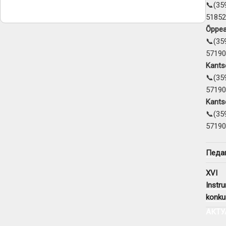
📞(35
51852
Õppea
📞(35
57190
Kantse
📞(35
57190
Kantse
📞(35
57190
Педаг
XVI
Instr
konku
АКТУ