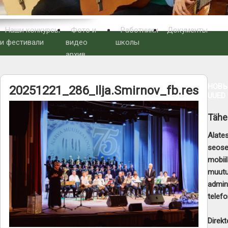
Наши конкурсы
Фото и
Работники
Документы
и фестивали
видео
школы
архив
НОВЫ
20251221_286_Ilja.Smirnov_fb.res
UUED
Tähe
Alate
seose
mobiil
muutu
admin
telefo
Direkt