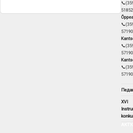
📞(35
51852
Õppea
📞(35
57190
Kantse
📞(35
57190
Kantse
📞(35
57190
Педаг
XVI
Instr
konku
АКТУ