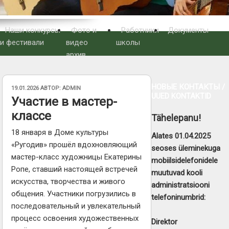
Наши конкурсы
Фото и
Работники
Документы
и фестивали
видео
школы
архив
НОВЫЕ КОНТАКТЫ /
ОПУБЛИКОВАНО
19.01.2026
АВТОР:
ADMIN
UUED KONTAKTID
Участие в мастер-
классе
Tähelepanu!
18 января в Доме культуры
Alates 01.04.2025
«Ругодив» прошёл вдохновляющий
seoses üleminekuga
мастер-класс художницы Екатерины
mobiilsidelefonidele
Ропе, ставший настоящей встречей
muutuvad kooli
искусства, творчества и живого
administratsiooni
общения. Участники погрузились в
telefoninumbrid:
последовательный и увлекательный
процесс ос
воения художественных
Direktor