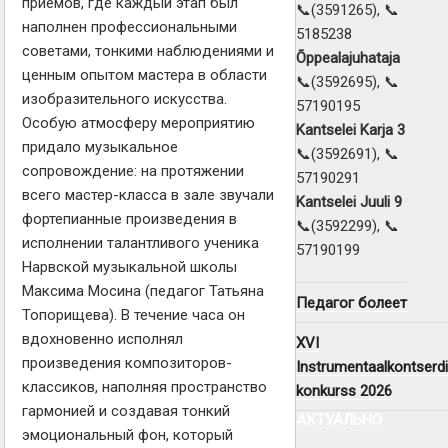
приёмов, где каждый этап был
📞(3591265), 📞
наполнен профессиональными
5185238
советами, тонкими наблюдениями и
Õppealajuhataja
ценным опытом мастера в области
📞(3592695), 📞
изобразительного искусства.
57190195
Особую атмосферу мероприятию
Kantselei Karja 3
придало музыкальное
📞(3592691), 📞
сопровождение: на протяжении
57190291
всего мастер-класса в зале звучали
Kantselei Juuli 9
фортепианные произведения в
📞(3592299), 📞
исполнении талантливого ученика
57190199
Нарвской музыкальной школы
Максима Мосина (педагог Татьяна
Педагог болеет
Топорищева). В течение часа он
вдохновенно исполнял
XVI
произведения композиторов-
Instrumentaalkontserdi
классиков, наполняя пространство
konkurss 2026
гармонией и создавая тонкий
АКТУАЛЬНО
эмоциональный фон, который