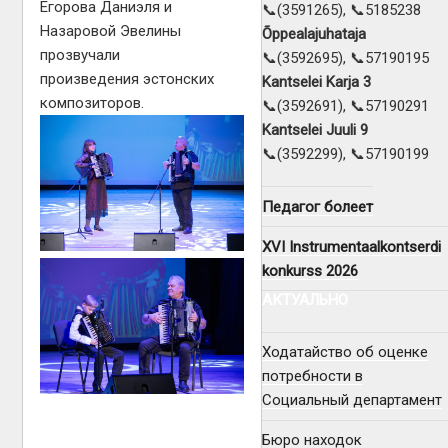
Егорова Даниэля и
📞(3591265), 📞5185238
Назаровой Эвелины
Õppealajuhataja
прозвучали
📞(3592695), 📞57190195
произведения эстонских
Kantselei Karja 3
композиторов.
📞(3592691), 📞57190291
Kantselei Juuli 9
📞(3592299), 📞57190199
Педагог болеет
XVI Instrumentaalkontserdi
konkurss 2026
АКТУАЛЬНО
Ходатайство об оценке
потребности в
Социальный департамент
Бюро находок