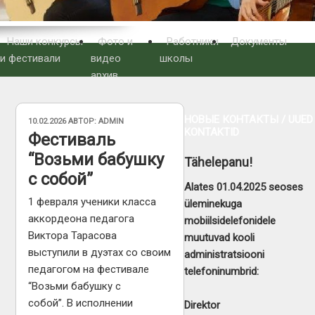
Наши конкурсы
Фото и
Работники
Документы
и фестивали
видео
школы
архив
НОВЫЕ КОНТАКТЫ / UUED
ОПУБЛИКОВАНО
10.02.2026
АВТОР:
ADMIN
KONTAKTID
Фестиваль
“Возьми бабушку
Tähelepanu!
с собой”
Alates 01.04.2025 seoses
1 февраля ученики класса
üleminekuga
аккордеона педагога
mobiilsidelefonidele
Виктора Тарасова
muutuvad kooli
выступили в дуэтах со своим
administratsiooni
педагогом на фестивале
telefoninumbrid:
“Возьми бабушку с
собой”. В исполнении
Direktor