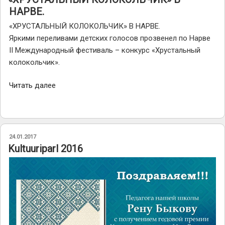
НАРВЕ.
«ХРУСТАЛЬНЫЙ КОЛОКОЛЬЧИК» В НАРВЕ.
Яркими переливами детских голосов прозвенел по Нарве
ІІ Международный фестиваль – конкурс «Хрустальный
колокольчик».
««ХРУСТАЛЬНЫЙ
Читать далее
КОЛОКОЛЬЧИК»
В
НАРВЕ.»
ОПУБЛИКОВАНО
24.01.2017
Kultuuriparl 2016