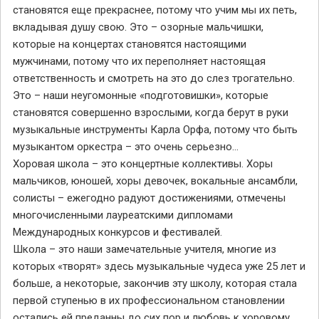
становятся еще прекраснее, потому что учим мы их петь,
вкладывая душу свою. Это – озорные мальчишки,
которые на концертах становятся настоящими
мужчинами, потому что их переполняет настоящая
ответственность и смотреть на это до слез трогательно.
Это – наши неугомонные «подготовишки», которые
становятся совершенно взрослыми, когда берут в руки
музыкальные инструменты Карла Орфа, потому что быть
музыкантом оркестра – это очень серьезно…
Хоровая школа – это концертные коллективы. Хоры
мальчиков, юношей, хоры девочек, вокальные ансамбли,
солисты – ежегодно радуют достижениями, отмечены
многочисленными лауреатскими дипломами
Международных конкурсов и фестивалей.
Школа – это наши замечательные учителя, многие из
которых «творят» здесь музыкальные чудеса уже 25 лет и
больше, а некоторые, закончив эту школу, которая стала
первой ступенью в их профессиональном становлении
остались ей преданны до сих пор и любовь к хоровому