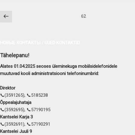
Пагинация
Предыдущая
Страница
62
записей
страница
НОВЫЕ КОНТАКТЫ / UUED KONTAKTID
Tähelepanu!
Alates 01.04.2025 seoses üleminekuga mobiilsidelefonidele
muutuvad kooli administratsiooni telefoninumbrid:
Direktor
📞(3591265), 📞5185238
Õppealajuhataja
📞(3592695), 📞57190195
Kantselei Karja 3
📞(3592691), 📞57190291
Kantselei Juuli 9