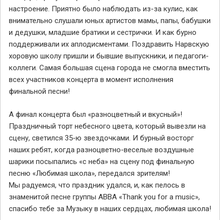
настроение. Приятно было наблюдать из-за кулис, как
внимательно слушали юных артистов мамы, папы, бабушки
и дедушки, младшие братики и сестрички. И как бурно
поддерживали их аплодисментами. Поздравить Нарвскую
хоровую школу пришли и бывшие выпускники, и педагоги-
коллеги. Самая большая сцена города не смогла вместить
всех участников концерта в момент исполнения
финальной песни!
А финал концерта был «разноцветный и вкусный»!
Праздничный торт небесного цвета, который вывезли на
сцену, светился 35-ю звездочками. И бурный восторг
наших ребят, когда разноцветно-веселые воздушные
шарики посыпались «с неба» на сцену под финальную
песню «Любимая школа», передался зрителям!
Мы радуемся, что праздник удался, и, как пелось в
знаменитой песне группы ABBA «Thank you for a music»,
спасибо тебе за Музыку в наших сердцах, любимая школа!