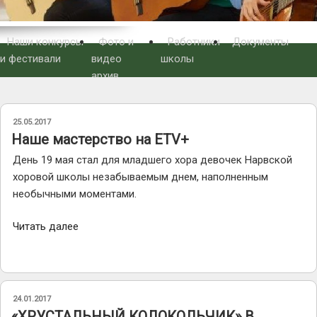
Наши конкурсы
Фото и
Работники
Документы
и фестивали
видео
школы
архив
ОПУБЛИКОВАНО
25.05.2017
Наше мастерство на ETV+
День 19 мая стал для младшего хора девочек Нарвской
хоровой школы незабываемым днем, наполненным
необычными моментами.
«Наше
Читать далее
мастерство
на
ETV+»
ОПУБЛИКОВАНО
24.01.2017
«ХРУСТАЛЬНЫЙ КОЛОКОЛЬЧИК» В