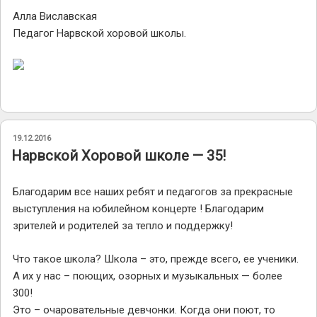
Алла Виславская
Педагог Нарвской хоровой школы.
ОПУБЛИКОВАНО
19.12.2016
Нарвской Хоровой школе — 35!
Благодарим все наших ребят и педагогов за прекрасные
выступления на юбилейном концерте ! Благодарим
зрителей и родителей за тепло и поддержку!
Что такое школа? Школа – это, прежде всего, ее ученики.
А их у нас – поющих, озорных и музыкальных — более
300!
Это – очаровательные девчонки. Когда они поют, то