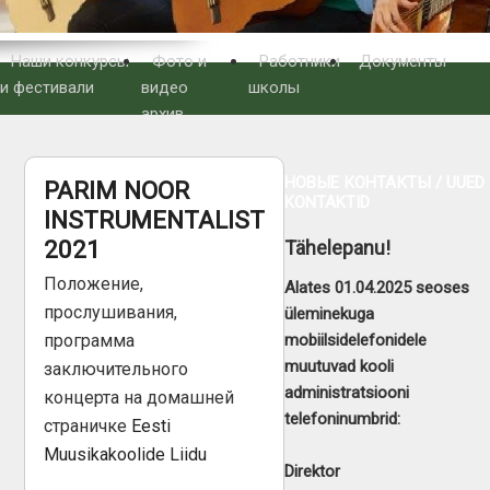
Наши конкурсы
Фото и
Работники
Документы
и фестивали
видео
школы
архив
НОВЫЕ КОНТАКТЫ / UUED
PARIM NOOR
KONTAKTID
INSTRUMENTALIST
2021
Tähelepanu!
Положение,
Alates 01.04.2025 seoses
прослушивания,
üleminekuga
mobiilsidelefonidele
программа
muutuvad kooli
заключительного
administratsiooni
концерта на домашней
telefoninumbrid:
страничке
Eesti
Muusikakoolide Liidu
Direktor