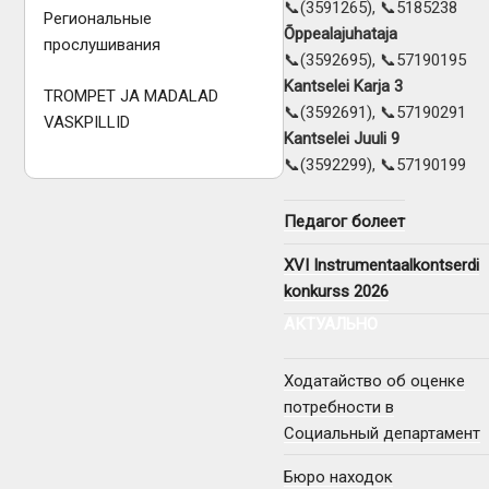
📞(3591265), 📞5185238
Региональные
Õppealajuhataja
прослушивания
📞(3592695), 📞57190195
Kantselei Karja 3
TROMPET JA MADALAD
📞(3592691), 📞57190291
VASKPILLID
Kantselei Juuli 9
📞(3592299), 📞57190199
Педагог болеет
XVI Instrumentaalkontserdi
konkurss 2026
АКТУАЛЬНО
Ходатайство об оценке
потребности в
Социальный департамент
Бюро находок