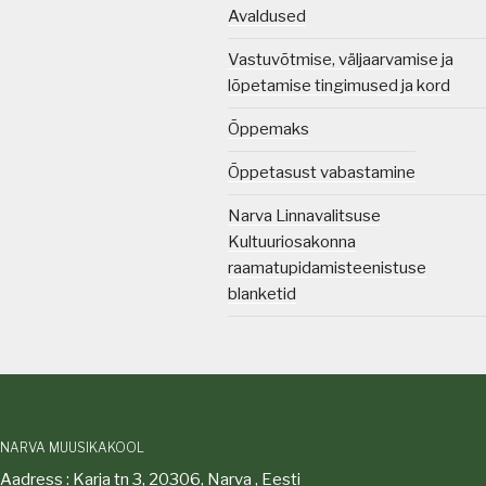
Avaldused
Vastuvõtmise, väljaarvamise ja
lõpetamise tingimused ja kord
Õppemaks
Õppetasust vabastamine
Narva Linnavalitsuse
Kultuuriosakonna
raamatupidamisteenistuse
blanketid
NARVA MUUSIKAKOOL
Aadress : Karja tn 3, 20306, Narva , Eesti