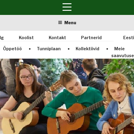
Skip
Menu
to
content
lg
Koolist
Kontakt
Partnerid
Eest
Õppetöö
Tunniplaan
Kollektiivid
Meie
saavutus