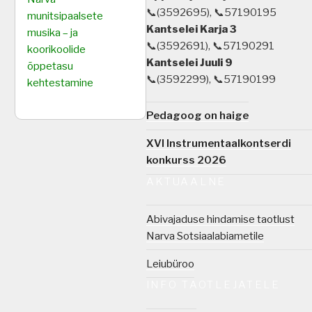
📞(3592695), 📞57190195
munitsipaalsete
Kantselei Karja 3
musika – ja
📞(3592691), 📞57190291
koorikoolide
Kantselei Juuli 9
õppetasu
📞(3592299), 📞57190199
kehtestamine
Pedagoog on haige
XVI Instrumentaalkontserdi
konkurss 2026
AKTUAALNE
Abivajaduse hindamise taotlust
Narva Sotsiaalabiametile
Leiubüroo
INFO TAOTLEJATELE