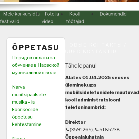
Meie konkursid ja
Foto ja
Kooli
Dokumendid
festivalid
video
töötajad
НОВЫЕ КОНТАКТЫ /
ÕPPETASU
UUED KONTAKTID
Порядок оплаты за
Tähelepanu!
обучение в Нарвской
музыкальной школе
Alates 01.04.2025 seoses
üleminekuga
Narva
mobiilsidelefonidele muutuvad
munitsipaalsete
kooli administratsiooni
musika – ja
telefoninumbrid:
koorikoolide
õppetasu
Direktor
kehtestamine
📞(3591265), 📞5185238
Õppealajuhataja
Narva