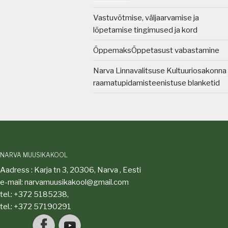
Vastuvõtmise, väljaarvamise ja
lõpetamise tingimused ja kord
Õppemaks
Õppetasust vabastamine
Narva Linnavalitsuse Kultuuriosakonna
raamatupidamisteenistuse blanketid
NARVA MUUSIKAKOOL
Aadress : Karja tn 3, 20306, Narva , Eesti
e-mail: narvamuusikakool@gmail.com
tel.: +372 5185238,
tel.: +372 57190291