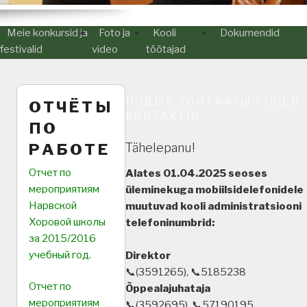
Meie konkursid ja
Foto ja
Kooli
Dokumendid
festivalid
video
töötajad
НОВЫЕ КОНТАКТЫ / UUED
ОТЧЁТЫ
KONTAKTID
ПО
РАБОТЕ
Tähelepanu!
Отчет по
Alates 01.04.2025 seoses
мероприятиям
üleminekuga mobiilsidelefonidele
Нарвской
muutuvad kooli administratsiooni
Хоровой школы
telefoninumbrid:
за 2015/2016
учебный год.
Direktor
📞(3591265), 📞5185238
Отчет по
Õppealajuhataja
мероприятиям
📞(3592695), 📞57190195