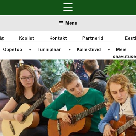
Skip
Menu
to
content
lg
Koolist
Kontakt
Partnerid
Eest
Õppetöö
Tunniplaan
Kollektiivid
Meie
saavutus