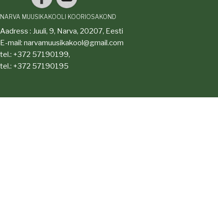
NARVA MUUSIKAKOOLI KOORIOSAKOND
Aadress : Juuli, 9, Narva, 20207, Eesti
E-mail: narvamuusikakool@gmail.com
tel.: +372 57190199,
tel.: +372 57190195