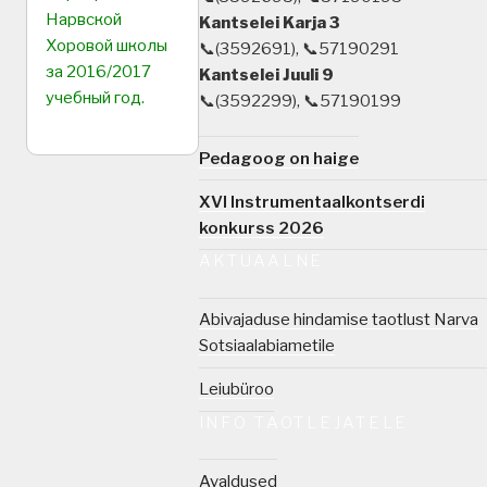
Нарвской
Kantselei Karja 3
Хоровой школы
📞(3592691), 📞57190291
за 2016/2017
Kantselei Juuli 9
учебный год
.
📞(3592299), 📞57190199
Pedagoog on haige
XVI Instrumentaalkontserdi
konkurss 2026
AKTUAALNE
Abivajaduse hindamise taotlust Narva
Sotsiaalabiametile
Leiubüroo
INFO TAOTLEJATELE
Avaldused