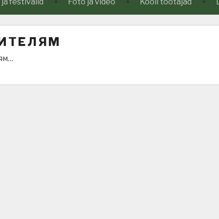
a festivalid
Foto ja video
Kooli töötajad
ИТЕЛЯМ
ям…