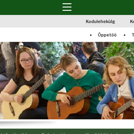
Kodulehekülg
K
Õppetöö
T