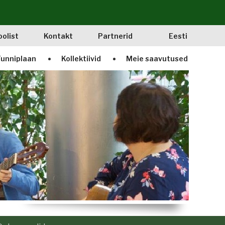
oolist
Kontakt
Partnerid
Eesti
unniplaan
Kollektiivid
Meie saavutused