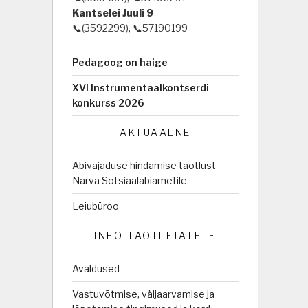
Kantselei Juuli 9
📞(3592299), 📞57190199
Pedagoog on haige
XVI Instrumentaalkontserdi
konkurss 2026
AKTUAALNE
Abivajaduse hindamise taotlust
Narva Sotsiaalabiametile
Leiubüroo
INFO TAOTLEJATELE
Avaldused
Vastuvõtmise, väljaarvamise ja