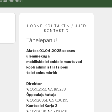
Dokumendid
НОВЫЕ КОНТАКТЫ / UUED
KONTAKTID
Tähelepanu!
Alates 01.04.2025 seoses
üleminekuga
mobiilsidelefonidele muutuvad
kooli administratsiooni
telefoninumbrid:
Direktor
📞(3591265), 📞5185238
Õppealajuhataja
📞(3592695), 📞57190195
Kantselei Karja 3
📞(3592691), 📞57190291