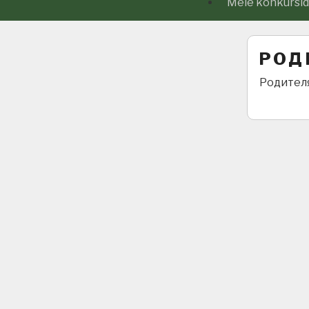
Meie konkursid j
РОД
Родител