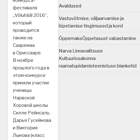
конкурса-
Avaldused
фестиваля
„Võluhääl 2016“,
Vastuvõtmise, väljaarvamise ja
который
lõpetamise tingimused ja kord
проводится
также на
Õppemaks
Õppetasust vabastamine
Сааремаа
Narva Linnavalitsuse
в Ориссааре.
Kultuuriosakonna
В ноябре
raamatupidamisteenistuse blanketid
прошлого года в
этом конкурсе
приняли участие
ученицы
Нарвской
Хоровой школы
Силле Рейнсалу,
Дарья Гусейнова
и Виктория
Лыкова (класс