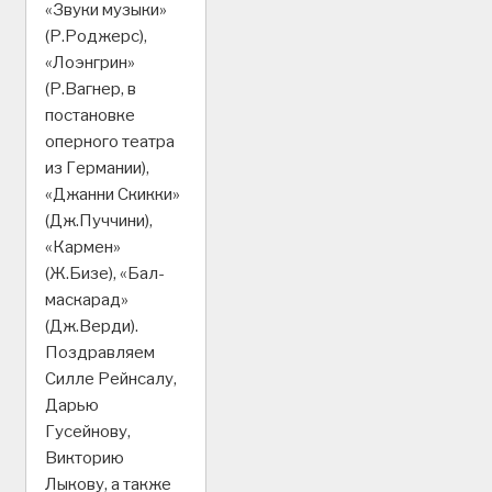
«Звуки музыки»
(Р.Роджерс),
«Лоэнгрин»
(Р.Вагнер, в
постановке
оперного театра
из Германии),
«Джанни Скикки»
(Дж.Пуччини),
«Кармен»
(Ж.Бизе), «Бал-
маскарад»
(Дж.Верди).
Поздравляем
Силле Рейнсалу,
Дарью
Гусейнову,
Викторию
Лыкову, а также