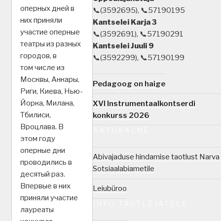
оперных дней в
📞(3592695), 📞57190195
них приняли
Kantselei Karja 3
участие оперные
📞(3592691), 📞57190291
театры из разных
Kantselei Juuli 9
городов, в
📞(3592299), 📞57190199
том числе из
Москвы, Анкары,
Pedagoog on haige
Риги, Киева, Нью-
Йорка, Милана,
XVI Instrumentaalkontserdi
Тбилиси,
konkurss 2026
Вроцлава. В
AKTUAALNE
этом году
оперные дни
Abivajaduse hindamise taotlust Narva
проводились в
Sotsiaalabiametile
десятый раз.
Впервые в них
Leiubüroo
приняли участие
INFO TAOTLEJATELE
лауреаты