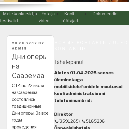
Meie konkursid ja
Foto ja
Kooli
Dokumendid
festivalid
video
töötajad
НОВЫЕ КОНТАКТЫ / UUED
POSTED
28.08.2017
BY
ON
KONTAKTID
ADMIN
Дни оперы
Tähelepanu!
на
Alates 01.04.2025 seoses
Сааремаа
üleminekuga
С 14 по 22 июля
mobiilsidelefonidele muutuvad
на Сааремаа
kooli administratsiooni
состоялись
telefoninumbrid:
традиционные
Дни оперы. За все
Direktor
годы
📞(3591265), 📞5185238
проведения
Õppealajuhataja