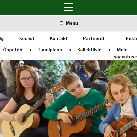
Skip
Menu
to
content
lg
Koolist
Kontakt
Partnerid
Eest
Õppetöö
Tunniplaan
Kollektiivid
Meie
saavutus