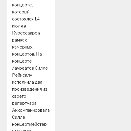
концерте,
который
состоялся 14
июля в
Курессааре в
рамках
камерных
концертов. На
концерте
лауреатов Силле
Рейнсалу
исполнила два
произведения из
своего
репертуара.
Аккомпанировала
Силле
концертмейстер