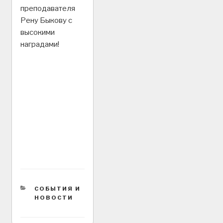
преподавателя
Рену Быкову с
высокими
наградами!
CATEGORIES
СОБЫТИЯ И
НОВОСТИ