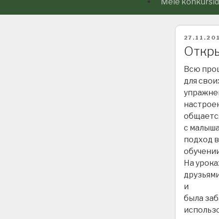
Meie konkursid j
POSTED
27.11.20
ON
Откр
Всю прош
для свои
упражнен
настроен
общаетс
с малыша
подход в
обучении
На урока
друзьями
и
была заб
использ