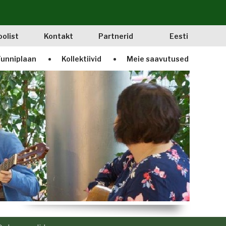
oolist
Kontakt
Partnerid
Eesti
unniplaan
Kollektiivid
Meie saavutused