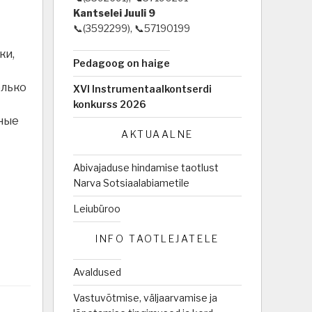
Kantselei Juuli 9
📞(3592299), 📞57190199
ки,
Pedagoog on haige
олько
XVI Instrumentaalkontserdi
konkurss 2026
чные
AKTUAALNE
Abivajaduse hindamise taotlust
Narva Sotsiaalabiametile
Leiubüroo
INFO TAOTLEJATELE
Avaldused
Vastuvõtmise, väljaarvamise ja