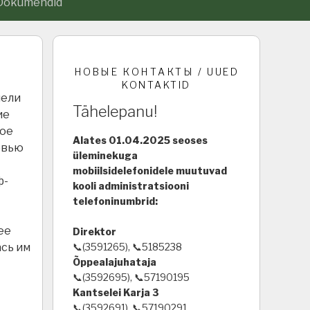
Dokumendid
НОВЫЕ КОНТАКТЫ / UUED
KONTAKTID
пели
Tähelepanu!
ие
лое
Alates 01.04.2025 seoses
овью
üleminekuga
mobiilsidelefonidele muutuvad
ф-
kooli administratsiooni
telefoninumbrid:
ее
Direktor
ась им
📞(3591265), 📞5185238
Õppealajuhataja
📞(3592695), 📞57190195
Kantselei Karja 3
📞(3592691), 📞57190291