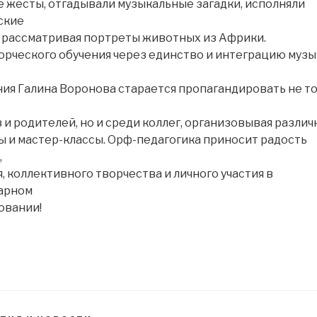
 жесты, отгадывали музыкальные загадки, исполняли
ские
 рассматривая портреты животных из Африки.
рческого обучения через единство и интеграцию музы
ия Галина Воронова старается пропагандировать не т
 и родителей, но и среди коллег, организовывая разли
 и мастер-классы. Орф-педагогика приносит радость
,
, коллективного творчества и личного участия в
арном
овании!