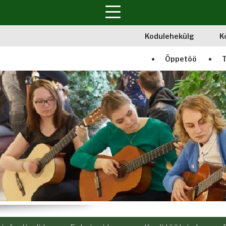
Kodulehekülg
K
Õppetöö
T