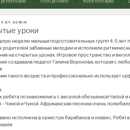
a festivalid
Foto ja video
Kooli töötajad
19
BY
ADMIN
ытые уроки
лую неделю малыши подготовительных групп 4-5 лет 
х родителей забавные мелодии и исполняли ритмическ
ия на открытых уроках. Игровое пространство и весе
ие создавала педагог Галина Воронова, которая с люб
я
ми такого возраста и профессионально использует ор
.
х ребята познакомились с веселой обезьянкой Чапой и 
 – Чикой и Чукой. Африканская песенка очень полюбил
авно исполнена в оркестре барабанов и клавес. Ребята
овали