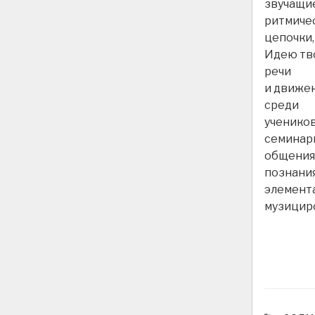
звучащие
ритмиче
цепочки,
Идею тво
речи
и движен
среди
учеников
семинары
общения
познания
элемент
музицир