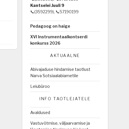
Kantselei Juuli 9
📞(3592299), 📞57190199
Pedagoog on haige
XVI Instrumentaalkontserdi
konkurss 2026
AKTUAALNE
Abivajaduse hindamise taotlust
Narva Sotsiaalabiametile
Leiubüroo
INFO TAOTLEJATELE
Avaldused
Vastuvõtmise, väljaarvamise ja