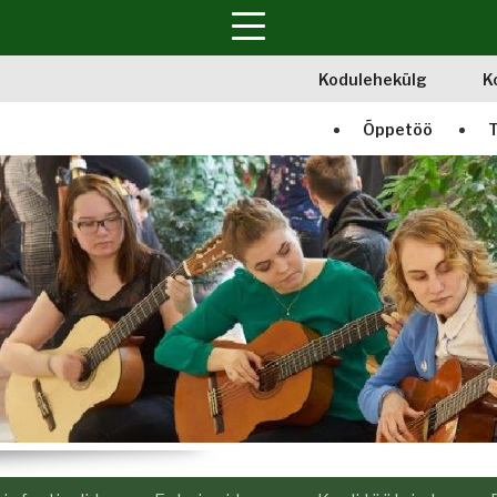
Kodulehekülg
K
Õppetöö
T