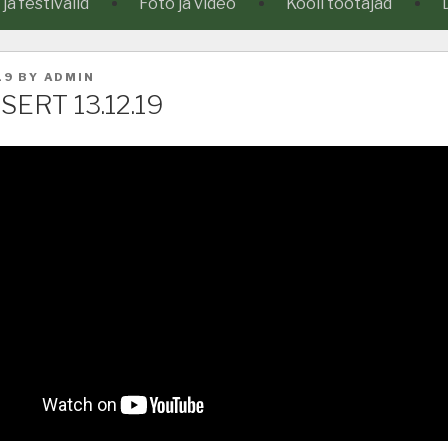
a festivalid
Foto ja video
Kooli töötajad
19
BY
ADMIN
ERT 13.12.19