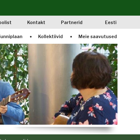
oolist
Kontakt
Partnerid
Eesti
unniplaan
Kollektiivid
Meie saavutused