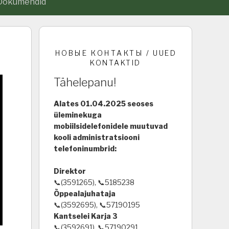
Dokumendid
НОВЫЕ КОНТАКТЫ / UUED
KONTAKTID
Tähelepanu!
Alates 01.04.2025 seoses
üleminekuga
mobiilsidelefonidele muutuvad
kooli administratsiooni
telefoninumbrid:
Direktor
📞(3591265), 📞5185238
Õppealajuhataja
📞(3592695), 📞57190195
Kantselei Karja 3
📞(3592691), 📞57190291