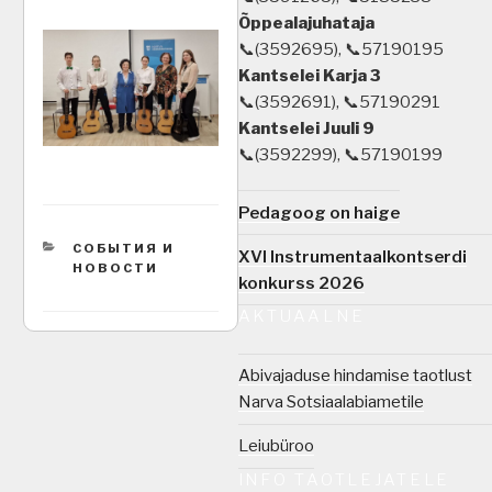
Õppealajuhataja
📞(3592695), 📞57190195
Kantselei Karja 3
📞(3592691), 📞57190291
Kantselei Juuli 9
📞(3592299), 📞57190199
Pedagoog on haige
CATEGORIES
СОБЫТИЯ И
XVI Instrumentaalkontserdi
НОВОСТИ
konkurss 2026
AKTUAALNE
Abivajaduse hindamise taotlust
Narva Sotsiaalabiametile
Leiubüroo
INFO TAOTLEJATELE