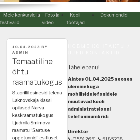
Meie konkursid ja
Foto ja
Kooli
Dokumendid
festivalid
video
töötajad
НОВЫЕ КОНТАКТЫ /
POSTED
10.04.2023
BY
ON
UUED KONTAKTID
ADMIN
Temaatiline
Tähelepanu!
õhtu
Alates 01.04.2025 seoses
raamatukogus
üleminekuga
8 .aprillil esinesid Jelena
mobiilsidelefonidele
Laknovskaja klassi
muutuvad kooli
õpilased Narva
administratsiooni
keskraamatukogus
telefoninumbrid:
Ljudmila Smirnova
raamatu “Saatuse
Direktor
õppetunnid” esitlusel.
📞(3591265), 📞5185238