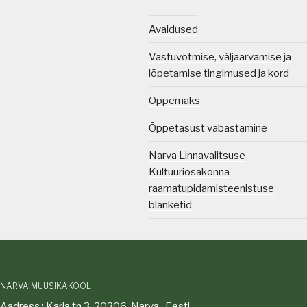
Avaldused
Vastuvõtmise, väljaarvamise ja
lõpetamise tingimused ja kord
Õppemaks
Õppetasust vabastamine
Narva Linnavalitsuse
Kultuuriosakonna
raamatupidamisteenistuse
blanketid
NARVA MUUSIKAKOOL
Aadress : Karja tn 3, 20306, Narva , Eesti