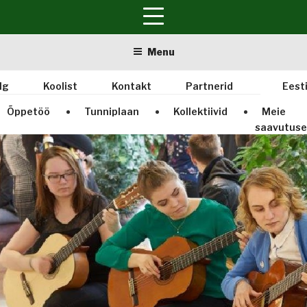
Skip
Menu
to
content
lg
Koolist
Kontakt
Partnerid
Eest
Õppetöö
Tunniplaan
Kollektiivid
Meie
saavutus