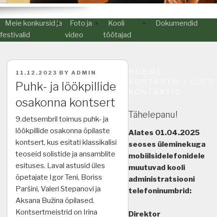
Meie konkursid ja
Foto ja
Kooli
Dokumendid
festivalid
video
töötajad
НОВЫЕ
POSTED
11.12.2023
BY
ADMIN
ON
КОНТАКТЫ / UUED
Puhk- ja löökpillide
KONTAKTID
osakonna kontsert
Tähelepanu!
9.detsembril toimus puhk- ja
löökpillide osakonna õpilaste
Alates 01.04.2025
kontsert, kus esitati klassikalisi
seoses üleminekuga
teoseid solistide ja ansamblite
mobiilsidelefonidele
esituses. Laval astusid üles
muutuvad kooli
õpetajate Igor Teni, Boriss
administratsiooni
Paršini, Valeri Stepanovi ja
telefoninumbrid:
Aksana Bužina õpilased.
Kontsertmeistrid on Irina
Direktor