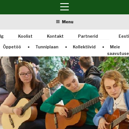
Skip
Menu
to
content
lg
Koolist
Kontakt
Partnerid
Eest
Õppetöö
Tunniplaan
Kollektiivid
Meie
saavutus