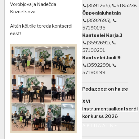
Vorobjova ja Nadežda
📞(3591265), 📞5185238
Kuznetsova.
Õppealajuhataja
📞(3592695), 📞
Aitäh kõigile toreda kontserdi
57190195
eest!
Kantselei Karja 3
📞(3592691), 📞
57190291
Kantselei Juuli 9
📞(3592299), 📞
57190199
Pedagoog on haige
XVI
Instrumentaalkontserdi
konkurss 2026
AKTUAALNE