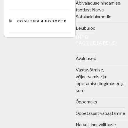
Abivajaduse hindamise
taotlust Narva
Sotsiaalabiametile
CATEGORIES
СОБЫТИЯ И НОВОСТИ
Leiubüroo
INFO
TAOTLEJATELE
Avaldused
Vastuvõtmise,
väljaarvamise ja
lõpetamise tingimused ja
kord
Õppemaks
Õppetasust vabastamine
Narva Linnavalitsuse