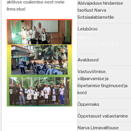
aktiivse osalemise eest meie
Abivajaduse hindamise
linna elus!
taotlust Narva
Sotsiaalabiametile
Leiubüroo
INFO
TAOTLEJATELE
Avaldused
Vastuvõtmise,
väljaarvamise ja
lõpetamise tingimused ja
kord
Õppemaks
Õppetasust vabastamine
Narva Linnavalitsuse