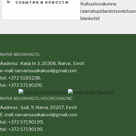
CATEGORIES
СОБЫТИЯ И НОВОСТИ
Kultuuriosakonna
raamatupidamisteenistuse
blanketid
NARVA MUUSIKAKOOL
Aadress : Karja tn 3, 20306, Narva , Eesti
e-mail: narvamuusikakool@gmail.com
tel.: +372 5185238,
tel.: +372 57190291
NARVA MUUSIKAKOOLI KOORIOSAKOND
Aadress : Juuli, 9, Narva, 20207, Eesti
E-mail: narvamuusikakool@gmail.com
tel.: +372 57190199,
tel.: +372 57190195