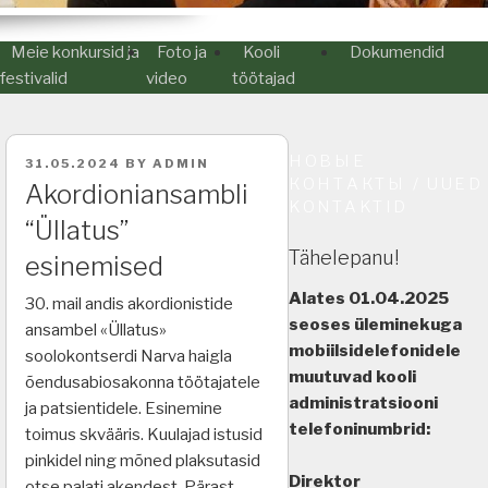
Meie konkursid ja
Foto ja
Kooli
Dokumendid
festivalid
video
töötajad
НОВЫЕ
POSTED
31.05.2024
BY
ADMIN
ON
КОНТАКТЫ / UUED
Akordioniansambli
KONTAKTID
“Üllatus”
Tähelepanu!
esinemised
Alates 01.04.2025
30. mail andis akordionistide
seoses üleminekuga
ansambel «Üllatus»
mobiilsidelefonidele
soolokontserdi Narva haigla
muutuvad kooli
õendusabiosakonna töötajatele
administratsiooni
ja patsientidele. Esinemine
telefoninumbrid:
toimus skvääris. Kuulajad istusid
pinkidel ning mõned plaksutasid
Direktor
otse palati akendest. Pärast