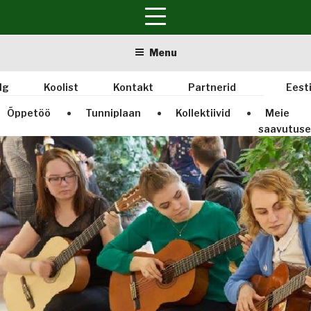
Skip
Menu
to
content
lg
Koolist
Kontakt
Partnerid
Eest
Õppetöö
Tunniplaan
Kollektiivid
Meie
saavutus