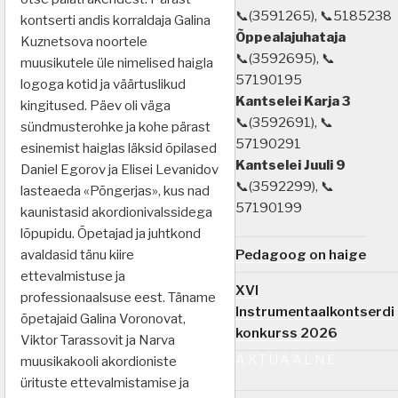
📞(3591265), 📞5185238
kontserti andis korraldaja Galina
Õppealajuhataja
Kuznetsova noortele
📞(3592695), 📞
muusikutele üle nimelised haigla
57190195
logoga kotid ja väärtuslikud
Kantselei Karja 3
kingitused. Päev oli väga
📞(3592691), 📞
sündmusterohke ja kohe pärast
57190291
esinemist haiglas läksid õpilased
Kantselei Juuli 9
Daniel Egorov ja Elisei Levanidov
📞(3592299), 📞
lasteaeda «Põngerjas», kus nad
57190199
kaunistasid akordionivalssidega
lõpupidu. Õpetajad ja juhtkond
Pedagoog on haige
avaldasid tänu kiire
ettevalmistuse ja
XVI
professionaalsuse eest. Täname
Instrumentaalkontserdi
õpetajaid Galina Voronovat,
konkurss 2026
Viktor Tarassovit ja Narva
AKTUAALNE
muusikakooli akordioniste
ürituste ettevalmistamise ja