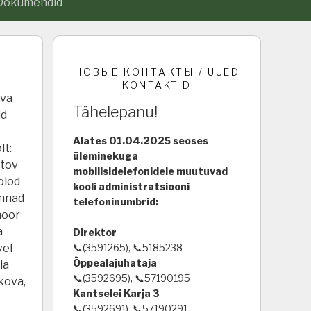
Dokumendid
НОВЫЕ КОНТАКТЫ / UUED
KONTAKTID
rva
Tähelepanu!
id
Alates 01.04.2025 seoses
lt:
üleminekuga
atov
mobiilsidelefonidele muutuvad
olod
kooli administratsiooni
ennad
telefoninumbrid:
noor
a
Direktor
vel
📞(3591265), 📞5185238
Õppealajuhataja
ia
📞(3592695), 📞57190195
kova,
Kantselei Karja 3
📞(3592691), 📞57190291