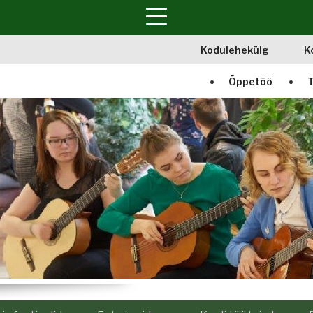
Kodulehekülg
K
Õppetöö
T