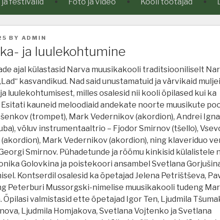
a festivalid
Foto ja video
Kooli töötajad
25
BY
ADMIN
ka- ja luulekohtumine
de ajal külastasid Narva muusikakooli traditsiooniliselt Na
Lad“ kasvandikud. Nad said unustamatuid ja värvikaid mulje
a luulekohtumisest, milles osalesid nii kooli õpilased kui ka
 Esitati kauneid meloodiaid andekate noorte muusikute poo
tšenkov (trompet), Mark Vedernikov (akordion), Andrei Ign
uuba), võluv instrumentaaltrio – Fjodor Smirnov (tšello), Vsev
 (akordion), Mark Vedernikov (akordion), ning klaveriduo v
 Georgi Smirnov. Pühadetunde ja rõõmu kinkisid külalistele 
ronika Golovkina ja poistekoori ansambel Svetlana Gorjušin
sel. Kontserdil osalesid ka õpetajad Jelena Petrištševa, Pa
ng Peterburi Mussorgski-nimelise muusikakooli tudeng Mar
 Õpilasi valmistasid ette õpetajad Igor Ten, Ljudmila Tšuma
rnova, Ljudmila Homjakova, Svetlana Vojtenko ja Svetlana