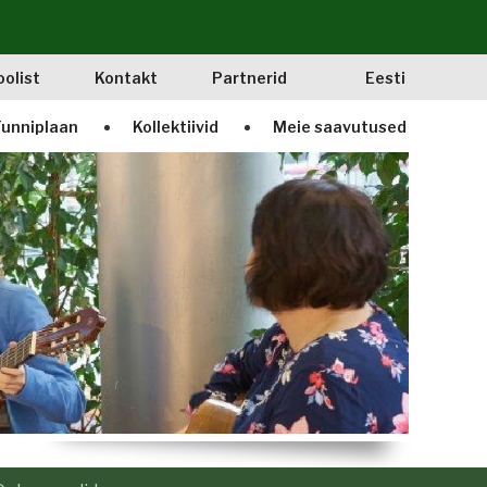
oolist
Kontakt
Partnerid
Eesti
unniplaan
Kollektiivid
Meie saavutused