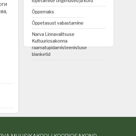
lõpetamise tingimused ja kord
оги
ва,
Õppemaks
Õppetasust vabastamine
Narva Linnavalitsuse
Kultuuriosakonna
raamatupidamisteenistuse
blanketid