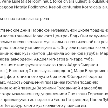
 Vene luuletajate loomingut, tõlkeid välisluulest ja jõululaul
dagoog Natalja Rodionova, kes oli kohtumise korraldaja ja ju
ьно-поэтическая встреча
ственские дни в Нарвской музыкальной школе традици
 воспитанники Нарвского Центра «Лад». Они получили 
емые впечатления от музыкально-поэтической встречи
участвовали ученики и учителя. Звучали прекрасные ме
ении юных музыкантов : Даниила Боченкова(труба), Ма
ова (аккордеон), Андрея Игнатова (гитара, туба),
тельного инструментального трио Фёдор Смирнов
ель), Всеволод Стрельчук (аккордеон), Марк Ведернико
он), фортепианного дуэта братьев Фёдора и Георгия
х. Радость ощущения праздника гостям подарило
ение юной певицы Вероники Головкиной и ансамбля
 хора мальчиков под управлением Светланы Горюшино
 приняли участие педагоги Елена Петрищева, Павел Зу
а Петербургского музыкального училища им.