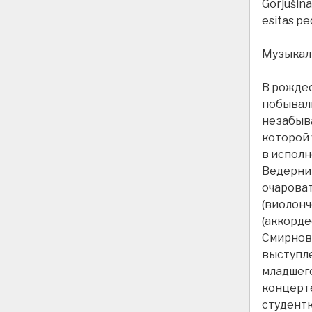
Gorjušina.
esitas pe
Музыкал
В рожде
побывали
незабыва
которой 
в исполн
Ведерник
очарова
(виолонч
(аккорде
Смирновы
выступл
младшего
концерте
студентк