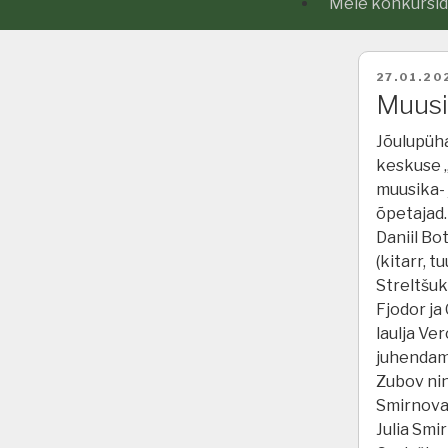
Meie konkursid j
POSTED
27.01.20
ON
Muusi
Jõulupüha
keskuse „
muusika- j
õpetajad.
Daniil Bo
(kitarr, t
Streltšuk
Fjodor ja
laulja Ve
juhendami
Zubov ni
Smirnova.
Julia Smi