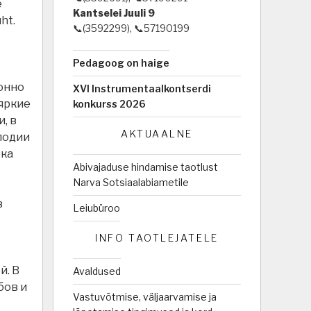
e
Kantselei Juuli 9
ht.
📞(3592299), 📞57190199
Pedagoog on haige
онно
XVI Instrumentaalkontserdi
яркие
konkurss 2026
, в
AKTUAALNE
лодии
рка
Abivajaduse hindamise taotlust
Narva Sotsiaalabiametile
в
Leiubüroo
INFO TAOTLEJATELE
й. В
Avaldused
бов и
Vastuvõtmise, väljaarvamise ja