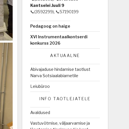
Kantselei Juuli 9
📞(3592299), 📞57190199
Pedagoog on haige
XVI Instrumentaalkontserdi
konkurss 2026
AKTUAALNE
Abivajaduse hindamise taotlust
Narva Sotsiaalabiametile
Leiubüroo
INFO TAOTLEJATELE
Avaldused
Vastuvõtmise, väljaarvamise ja