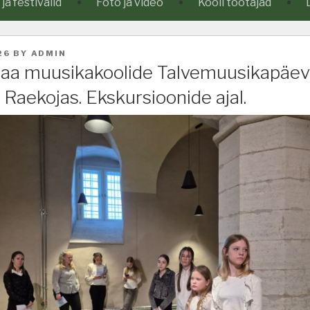
a festivalid
Foto ja video
Kooli töötajad
26
BY
ADMIN
aa muusikakoolide Talvemuusikapäev
Raekojas. Ekskursioonide ajal.