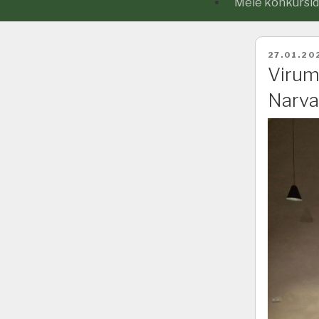
Meie konkursid j
POSTED
27.01.20
ON
Virum
Narva 