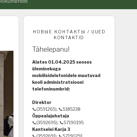
Dokumendid
НОВЫЕ КОНТАКТЫ / UUED
KONTAKTID
Tähelepanu!
Alates 01.04.2025 seoses
üleminekuga
mobiilsidelefonidele muutuvad
kooli administratsiooni
telefoninumbrid:
Direktor
📞(3591265), 📞5185238
Õppealajuhataja
📞(3592695), 📞57190195
Kantselei Karja 3
📞(3592691), 📞57190291