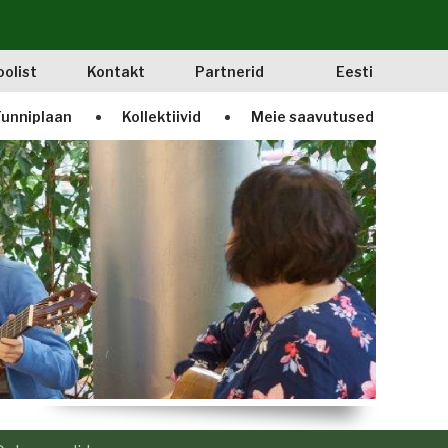
oolist
Kontakt
Partnerid
Eesti
unniplaan
Kollektiivid
Meie saavutused