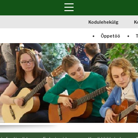
Kodulehekülg
K
Õppetöö
T