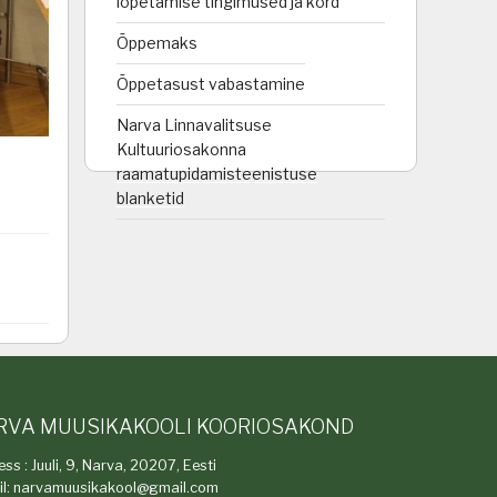
lõpetamise tingimused ja kord
Õppemaks
Õppetasust vabastamine
Narva Linnavalitsuse
Kultuuriosakonna
raamatupidamisteenistuse
blanketid
RVA MUUSIKAKOOLI KOORIOSAKOND
ss : Juuli, 9, Narva, 20207, Eesti
il: narvamuusikakool@gmail.com