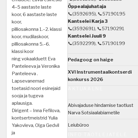
Õppealajuhataja
4–5 aastaste laste
📞(3592695), 📞57190195
koor, 6 aastaste laste
Kantselei Karja 3
koor,
📞(3592691), 📞57190291
pilliosakonna 1.–2. klassi
Kantselei Juuli 9
koor, mudilaskoor,
📞(3592299), 📞57190199
pilliosakonna 5.–6.
klassi koor
ning vokaalduett Eva
Pedagoog on haige
Panteleeva ja Veronika
XVI Instrumentaalkontserdi
Panteleeva .
konkurss 2026
Lapsevanemad
toetasid noori esinejaid
AKTUAALNE
sooja ja tugeva
aplausiga.
Abivajaduse hindamise taotlust
Dirigent – Inna Fefilova,
Narva Sotsiaalabiametile
kontsertmeistrid Yulia
Leiubüroo
Yakovleva, Olga Gedvil
ja
INFO TAOTLEJATELE