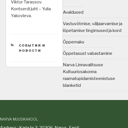
Viktor Tarassov.
Kontserdi juht – Yulia
Avaldused
Yakovleva.
Vastuvõtmise, väljaarvamise ja
lõpetamise tingimused ja kord
Õppemaks
CATEGORIES
СОБЫТИЯ И
НОВОСТИ
Õppetasust vabastamine
Narva Linnavalitsuse
Kultuuriosakonna
raamatupidamisteenistuse
blanketid
NARVA MUUSIKAKOOL
Aadress : Karja tn 3, 20306, Narva , Eesti