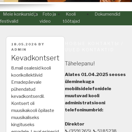
Meie konkursid ja
Foto ja
Kooli
Dokumendid
festivalid
video
töötajad
НОВЫЕ КОНТАКТЫ /
POSTED
18.05.2026
BY
ON
UUED KONTAKTID
ADMIN
Kevadkontsert
Tähelepanu!
8.mail osalesid kooli
Alates 01.04.2025 seoses
koorikollektiivid
üleminekuga
Emadepäevale
mobiilsidelefonidele
pühendatud
muutuvad kooli
kevadkontserdil.
administratsiooni
Kontsert oli
telefoninumbrid:
muusikakooli õpilaste
muusikaliseks
Direktor
kingituseks
📞(3591265), 📞5185238
emadele. Laval esinesid