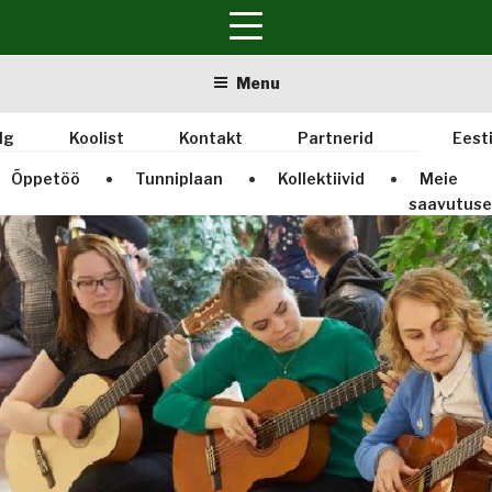
Skip
Menu
to
content
lg
Koolist
Kontakt
Partnerid
Eest
Õppetöö
Tunniplaan
Kollektiivid
Meie
saavutus