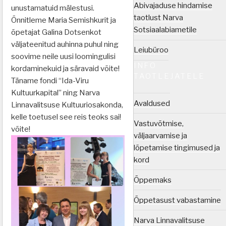
Abivajaduse hindamise
unustamatuid mälestusi.
taotlust Narva
Õnnitleme Maria Semishkurit ja
Sotsiaalabiametile
õpetajat Galina Dotsenkot
väljateenitud auhinna puhul ning
Leiubüroo
soovime neile uusi loomingulisi
INFO
kordaminekuid ja säravaid võite!
TAOTLEJATELE
Täname fondi “Ida-Viru
Kultuurkapital” ning Narva
Avaldused
Linnavalitsuse Kultuuriosakonda,
kelle toetusel see reis teoks sai!
Vastuvõtmise,
võite!
väljaarvamise ja
lõpetamise tingimused ja
kord
Õppemaks
Õppetasust vabastamine
Narva Linnavalitsuse