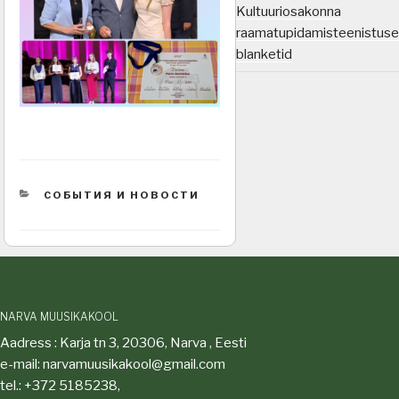
Kultuuriosakonna
raamatupidamisteenistuse
blanketid
CATEGORIES
СОБЫТИЯ И НОВОСТИ
NARVA MUUSIKAKOOL
Aadress : Karja tn 3, 20306, Narva , Eesti
e-mail: narvamuusikakool@gmail.com
tel.: +372 5185238,