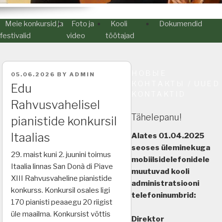
Meie konkursid ja
Foto ja
Kooli
Dokumendid
festivalid
video
töötajad
НОВЫЕ
POSTED
05.06.2026
BY
ADMIN
ON
КОНТАКТЫ / UUED
Edu
KONTAKTID
Rahvusvahelisel
Tähelepanu!
pianistide konkursil
Itaalias
Alates 01.04.2025
seoses üleminekuga
29. maist kuni 2. juunini toimus
mobiilsidelefonidele
Itaalia linnas San Donà di Piave
muutuvad kooli
XIII Rahvusvaheline pianistide
administratsiooni
konkurss. Konkursil osales ligi
telefoninumbrid:
170 pianisti peaaegu 20 riigist
üle maailma. Konkursist võttis
Direktor