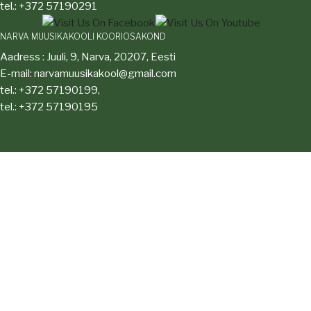
tel.: +372 57190291
NARVA MUUSIKAKOOLI KOORIOSAKOND
Aadress : Juuli, 9, Narva, 20207, Eesti
E-mail: narvamuusikakool@gmail.com
tel.: +372 57190199,
tel.: +372 57190195