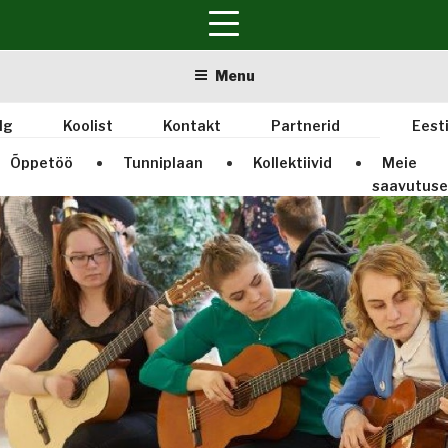
Skip
Menu
to
content
lg
Koolist
Kontakt
Partnerid
Eest
Õppetöö
Tunniplaan
Kollektiivid
Meie
saavutus