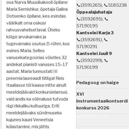
osa Narva Muusikakooli õpilane
📞(3591265), 📞5185238
Maria
Semishkur, õpetaja Galina
Õppealajuhataja
Dotsenko õpilane, kes esindas
📞(3592695), 📞
väärikalt oma oskusi
57190195
rahvusvahelisel laval. Üheks
Kantselei Karja 3
kõige arvukamaks ja
📞(3592691), 📞
tugevamaks osutus D-rühm, kus
57190291
esines Maria. Selles
Kantselei Juuli 9
vanusekategoorias võistles 32
📞(3592299), 📞
andekat pianisti vanuses 15–17
57190199
aastat. Maria tunnustati III
preemia laureaadi tiitliga! Reis
Pedagoog on haige
Itaaliasse tõi kaasa mitte ainult
meeldejäävaid konkursielamusi,
XVI
vaid andis ka võimaluse tutvuda
Instrumentaalkontserdi
riigi rikkaliku kultuuriga. Eriti
konkurss 2026
meeldejäävaks sündmuseks
AKTUAALNE
kujunes kauni Veneetsia
külastamine, mis jättis