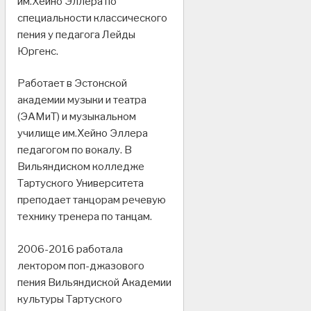
им.Хейно Эллера по
специальности классического
пения у педагога Лейды
Юргенс.
Работает в Эстонской
академии музыки и театра
(ЭАМиТ) и музыкальном
училище им.Хейно Эллера
педагогом по вокалу. В
Вильяндиском колледже
Тартуского Университета
преподает танцорам речевую
технику тренера по танцам.
2006-2016 работала
лектором поп-джазового
пения Вильяндиской Академии
культуры Тартуского