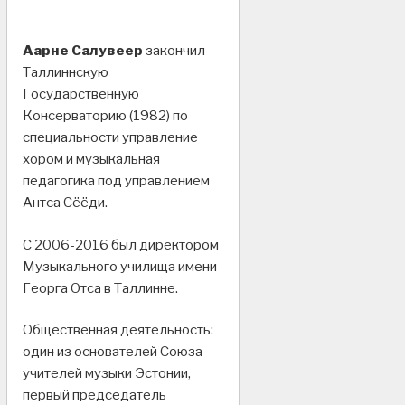
Аарне Салувеер
закончил
Таллиннскую
Государственную
Консерваторию (1982) по
специальности управление
хором и музыкальная
педагогика под управлением
Антса Сёёди.
С 2006-2016 был директором
Музыкального училища имени
Георга Отса в Таллинне.
Общественная деятельность:
один из основателей Союза
учителей музыки Эстонии,
первый председатель