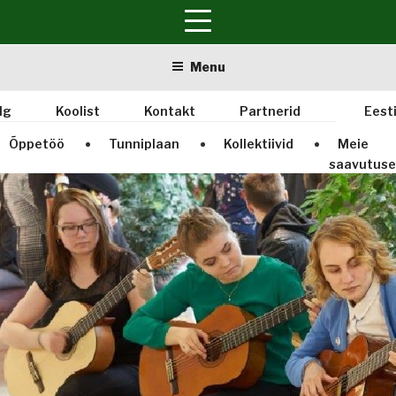
Skip
Menu
to
content
lg
Koolist
Kontakt
Partnerid
Eest
Õppetöö
Tunniplaan
Kollektiivid
Meie
saavutus