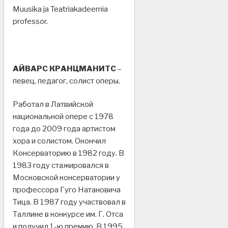
Muusika ja Teatriakadeemia
professor.
АЙВАРС КРАНЦМАНИТС
–
певец, педагог, солист оперы.
Работал в Латвийской
национальной опере с 1978
года до 2009 года артистом
хора и солистом. Окончил
Консерваторию в 1982 году. В
1983 году стажировался в
Московской консерватории у
профессора Гуго Натановича
Тица. В 1987 году участвовал в
Таллине в конкурсе им. Г. Отса
и получил 1-ю премию. В 1995