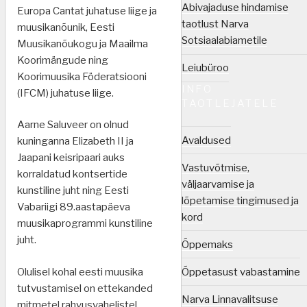
Abivajaduse hindamise
Europa Cantat juhatuse liige ja
taotlust Narva
muusikanõunik, Eesti
Sotsiaalabiametile
Muusikanõukogu ja Maailma
Koorimängude ning
Leiubüroo
Koorimuusika Föderatsiooni
INFO
(IFCM) juhatuse liige.
TAOTLEJATELE
Aarne Saluveer on olnud
Avaldused
kuninganna Elizabeth II ja
Jaapani keisripaari auks
Vastuvõtmise,
korraldatud kontsertide
väljaarvamise ja
kunstiline juht ning Eesti
lõpetamise tingimused ja
Vabariigi 89.aastapäeva
kord
muusikaprogrammi kunstiline
juht.
Õppemaks
Õppetasust vabastamine
Olulisel kohal eesti muusika
tutvustamisel on ettekanded
Narva Linnavalitsuse
mitmetel rahvusvahelistel