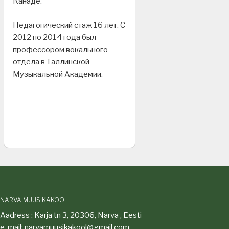
Канаде.
Педагогический стаж 16 лет. С
2012 по 2014 года был
профессором вокального
отдела в Таллинской
Музыкальной Академии.
NARVA MUUSIKAKOOL
Aadress : Karja tn 3, 20306, Narva , Eesti
e-mail: narvamuusikakool@gmail.com