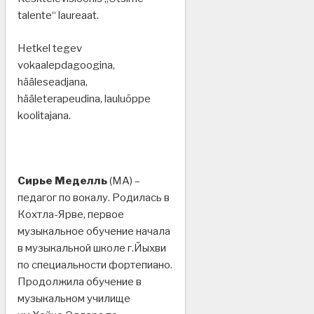
talente“ laureaat.
Hetkel tegev
vokaalepdagoogina,
hääleseadjana,
hääleterapeudina, lauluõppe
koolitajana.
Сирье Меделль
(МА) –
педагог по вокалу. Родилась в
Кохтла-Ярве, первое
музыкальное обучение начала
в музыкальной школе г.Йыхви
по специальности фортепиано.
Продолжила обучение в
музыкальном училище