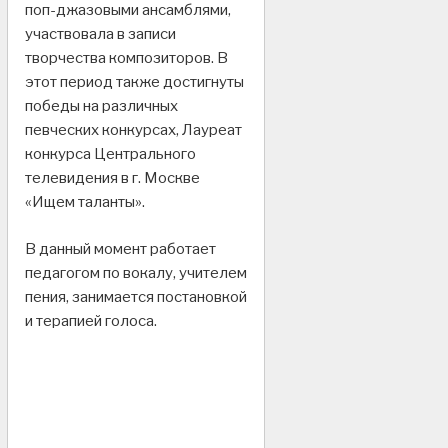
поп-джазовыми ансамблями,
участвовала в записи
творчества композиторов. В
этот период также достигнуты
победы на различных
певческих конкурсах, Лауреат
конкурса Центрального
телевидения в г. Москве
«Ищем таланты».
В данный момент работает
педагогом по вокалу, учителем
пения, занимается постановкой
и терапией голоса.