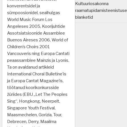
Kultuuriosakonna
konverentsidel ja
raamatupidamisteenistuse
sümpoosionidel, sealhulgas
blanketid
World Music Forum Los
Angeleses 2005, Koorijuhtide
Assotsiatsioonide Assamblee
Buenos Aireses 2006, World of
Children’s Choirs 2001
Vancouveris ning Europa Cantati
peaassamblee Mainzis ja Lyonis.
Ta on avaldanud artikleid
International Choral Bulletine’is
ja Europa Cantat Magazine’is,
töötanud koorikonkursside
žüriides (EBU „Let The Peoples
Sing“, Hongkong, Neerpelt,
Singapore Youth Festival,
Maasmechelen, Gorizia, Tour,
Debrecen, Derry, Maailma