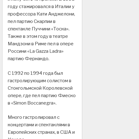
году стажировался в Италии у
профессора Кати Анджелони,
пел партию Скарпии в
спектакле Пуччини «Тоска».
Также в этом году в театре
Мандзони в Риме пел в опере
Россини «La Gazza Ladra»
партию Фернандо.
С 1992 по 1994 года был
гастролирующим солистом в
Стокгольмской Королевской
опере, где пел партию Фиеско
в «Simon Boccanegra».
Много гастролировал с
концертами и спектаклями в
Европейских странах, в США и