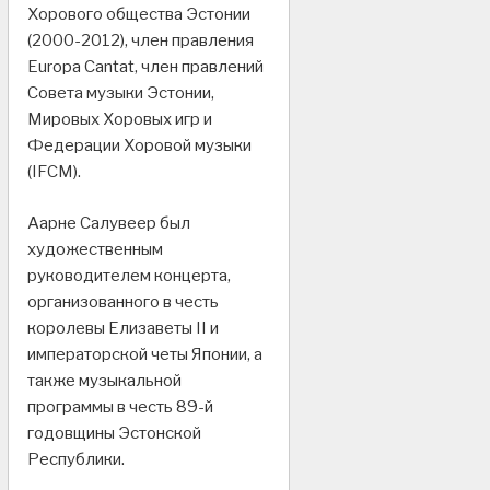
Хорового общества Эстонии
(2000-2012), член правления
Europa Cantat, член правлений
Совета музыки Эстонии,
Мировых Хоровых игр и
Федерации Хоровой музыки
(IFCM).
Аарне Салувеер был
художественным
руководителем концерта,
организованного в честь
королевы Елизаветы II и
императорской четы Японии, а
также музыкальной
программы в честь 89-й
годовщины Эстонской
Республики.