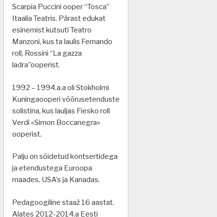
Scarpia Puccini ooper “Tosca”
Itaalia Teatris. Pärast edukat
esinemist kutsuti Teatro
Manzoni, kus ta laulis Fernando
roll, Rossini “La gazza
ladra”ooperist.
1992 – 1994.a.a oli Stokholmi
Kuningaooperi võõrusetenduste
solistina, kus lauljas Fiesko roll
Verdi «Simon Boccanegra»
ooperist.
Palju on sõidetud kontsertidega
ja etendustega Euroopa
maades, USA’s ja Kanadas.
Pedagoogiline staaž 16 aastat.
Alates 2012-2014.a Eesti