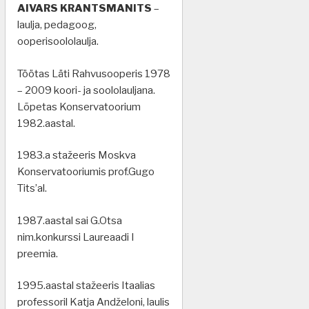
AIVARS KRANTSMANITS
–
laulja, pedagoog,
ooperisoololaulja.
Töötas Läti Rahvusooperis 1978
– 2009 koori- ja soololauljana.
Lõpetas Konservatoorium
1982.aastal.
1983.a stažeeris Moskva
Konservatooriumis prof.Gugo
Tits’al.
1987.aastal sai G.Otsa
nim.konkurssi Laureaadi I
preemia.
1995.aastal stažeeris Itaalias
professoril Katja Andželoni, laulis