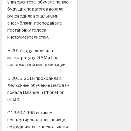
университета, обучала пению
будущих педагогов вокала,
руководила вокальными
ансамблями, преподавала
постановку голоса
инструменталистам.
В 2017 году окончила
магистратуру ЭАМиТ по
современной импровизации.
В 2015-2016 проходила в
Хельсинки обучение методам
вокала Balance in Phonation
(B.I.P).
С 1980-1998 активно
концертировала как певица,
сотрудничала с несколькими