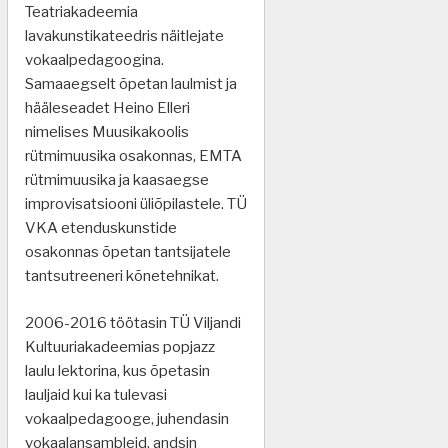
Teatriakadeemia
lavakunstikateedris näitlejate
vokaalpedagoogina.
Samaaegselt õpetan laulmist ja
hääleseadet Heino Elleri
nimelises Muusikakoolis
rütmimuusika osakonnas, EMTA
rütmimuusika ja kaasaegse
improvisatsiooni üliõpilastele. TÜ
VKA etenduskunstide
osakonnas õpetan tantsijatele
tantsutreeneri kõnetehnikat.
2006-2016 töötasin TÜ Viljandi
Kultuuriakadeemias popjazz
laulu lektorina, kus õpetasin
lauljaid kui ka tulevasi
vokaalpedagooge, juhendasin
vokaalansambleid, andsin