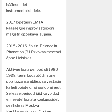
hääleseadet
instrumentalistidele.
2017 lõpetasin EMTA
kaasaegse improvisatsiooni
magistri õppekava lauljana.
2015- 2016 läbisin Balance in
Phonation (B.I.P) vokaalmeetodi
õppe Helsinkis.
Aktiivne laulja periood oli 1980-
1998, tegin koostööd mitme
pop-jazzansambliga, salvestasin
ka heliloojate originaalloomingut.
Sellesse perioodi jäid ka võidud
erinevatel lauljate konkurssidel,
sealhulgas Moskva
Kesktelevisioonis „Otsime