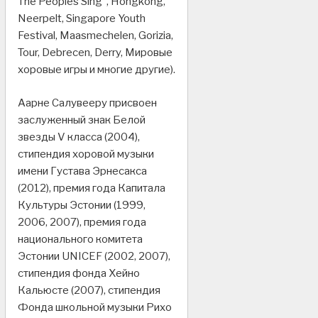
The Peoples Sing“, Hongkong,
Neerpelt, Singapore Youth
Festival, Maasmechelen, Gorizia,
Tour, Debrecen, Derry, Мировые
хоровые игры и многие другие).
Аарне Салувееру присвоен
заслуженный знак Белой
звезды V класса (2004),
стипендия хоровой музыки
имени Густава Эрнесакса
(2012), премия года Капитала
Культуры Эстонии (1999,
2006, 2007), премия года
национального комитета
Эстонии UNICEF (2002, 2007),
стипендия фонда Хейно
Кальюсте (2007), стипендия
Фонда школьной музыки Рихо