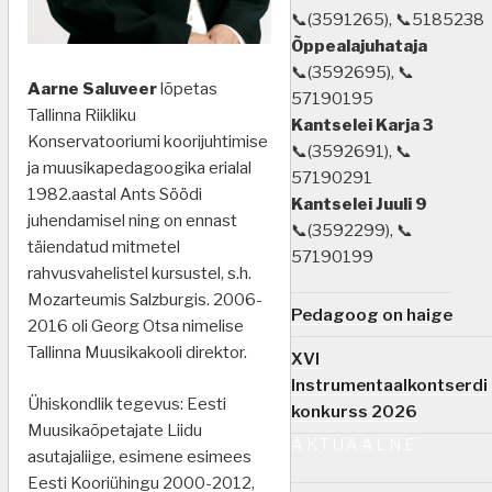
📞(3591265), 📞5185238
Õppealajuhataja
📞(3592695), 📞
Aarne Saluveer
lõpetas
57190195
Tallinna Riikliku
Kantselei Karja 3
Konservatooriumi koorijuhtimise
📞(3592691), 📞
ja muusikapedagoogika erialal
57190291
1982.aastal Ants Söödi
Kantselei Juuli 9
juhendamisel ning on ennast
📞(3592299), 📞
täiendatud mitmetel
57190199
rahvusvahelistel kursustel, s.h.
Mozarteumis Salzburgis. 2006-
Pedagoog on haige
2016 oli Georg Otsa nimelise
Tallinna Muusikakooli direktor.
XVI
Instrumentaalkontserdi
Ühiskondlik tegevus: Eesti
konkurss 2026
Muusikaõpetajate Liidu
AKTUAALNE
asutajaliige, esimene esimees
Eesti Kooriühingu 2000-2012,