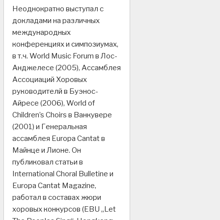
Неоднократно выступал с
докладами на различных
международных
конференциях и симпозиумах,
в т.ч. World Music Forum в Лос-
Анджелесе (2005), Ассамблея
Ассоциаций Хоровых
руководителй в Буэнос-
Айресе (2006), World of
Children’s Choirs в Ванкувере
(2001) и Генеральная
ассамблея Europa Cantat в
Майнце и Лионе. Он
публиковал статьи в
International Choral Bulletine и
Europa Cantat Magazine,
работал в составах жюри
хоровых конкурсов (EBU „Let