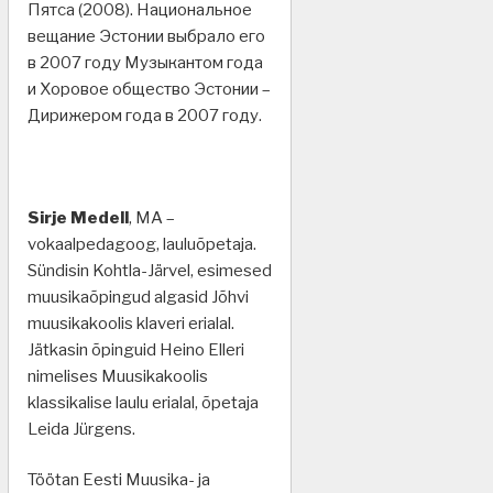
Пятса (2008). Национальное
вещание Эстонии выбрало его
в 2007 году Музыкантом года
и Хоровое общество Эстонии –
Дирижером года в 2007 году.
Sirje Medell
, MA –
vokaalpedagoog, lauluõpetaja.
Sündisin Kohtla-Järvel, esimesed
muusikaõpingud algasid Jõhvi
muusikakoolis klaveri erialal.
Jätkasin õpinguid Heino Elleri
nimelises Muusikakoolis
klassikalise laulu erialal, õpetaja
Leida Jürgens.
Töötan Eesti Muusika- ja