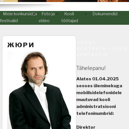
Meie konkursid ja
Foto ja
Kooli
Dokumendid
festivalid
video
töötajad
НОВЫЕ
ЖЮРИ
КОНТАКТЫ / UUED
KONTAKTID
Tähelepanu!
Alates 01.04.2025
seoses üleminekuga
mobiilsidelefonidele
muutuvad kooli
administratsiooni
telefoninumbrid:
Direktor